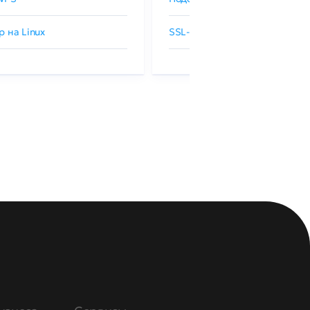
р на Linux
SSL-сертификаты GlobalSign