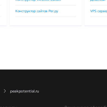
Конструктор сайтов Рег.ру
VPS серве
peakpotential.ru