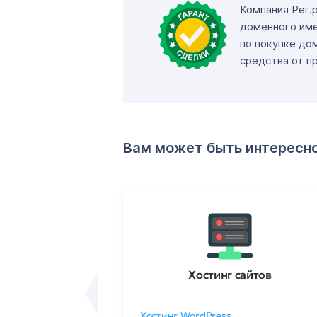
Компания Рег.
доменного име
по покупке до
средства от п
Вам может быть интересн
ртификаты
Хостинг сайтов
сертификат
Хостинг WordPress