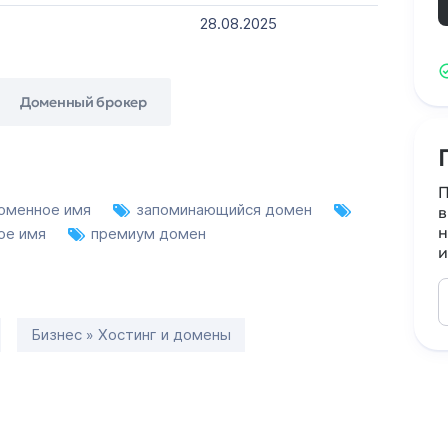
28.08.2025
Доменный брокер
П
оменное имя
запоминающийся домен
в
н
ое имя
премиум домен
и
Бизнес » Хостинг и домены