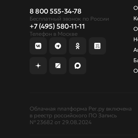
О
8 800 555-34-78
К
Бесплатный звонок по России
+7 (495) 580-11-11
О
Телефон в Москве
Н
А
Б
О
Облачная платформа Рег.ру включена
в реестр российского ПО Запись
№ 23682 от 29.08.2024