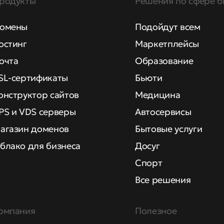
родукты
Решения по сфере б
омены
Подойдут всем
остинг
Маркетплейсы
очта
Образование
SL-сертификаты
Бьюти
онструктор сайтов
Медицина
PS и VDS серверы
Автосервисы
агазин доменов
Бытовые услуги
блако для бизнеса
Досуг
Спорт
Все решения
омпания
Полезное