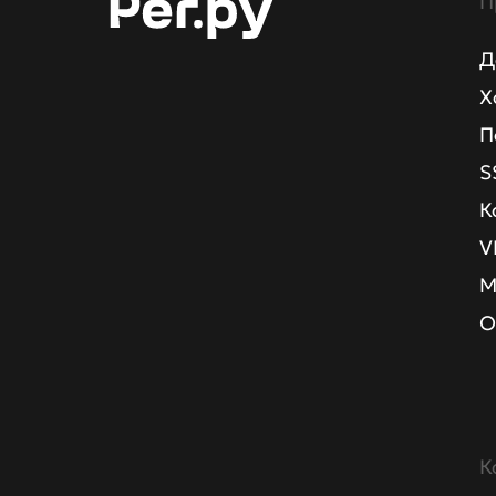
П
Д
Х
П
S
К
V
М
О
К