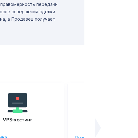
т правомерность передачи
После совершения сделки
на, а Продавец получает
VPS-хостинг
SSL-сертификаты
VPS
Подобрать SSL-сертификат