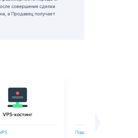
После совершения сделки
на, а Продавец получает
VPS-хостинг
SSL-сертификаты
VPS
Подобрать SSL-сертификат