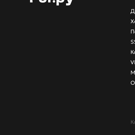
Д
Х
П
S
К
V
М
О
К