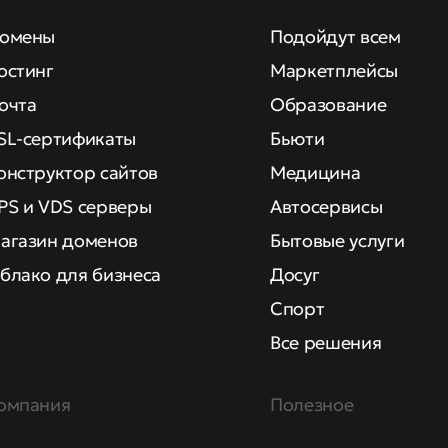
омены
Подойдут всем
остинг
Маркетплейсы
очта
Образование
SL-сертификаты
Бьюти
онструктор сайтов
Медицина
PS и VDS серверы
Автосервисы
агазин доменов
Бытовые услуги
блако для бизнеса
Досуг
Спорт
Все решения
омпания
Полезное