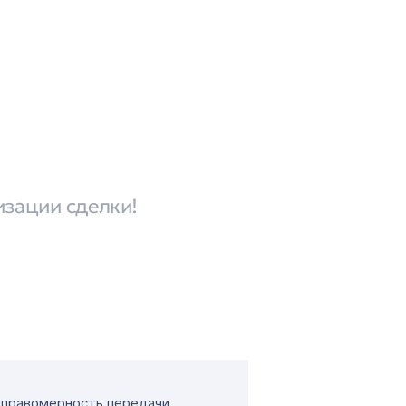
изации сделки!
т правомерность передачи