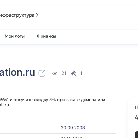
нфраструктура
Мои лоты
Финансы
ation.ru
21
1
641 и получите скидку 5% при заказе домена или
il.ru
Ц
30.09.2008