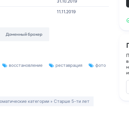
31.10.2019
11.11.2019
Доменный брокер
П
в
восстановление
реставрация
фото
н
и
оматические категории » Старше 5-ти лет