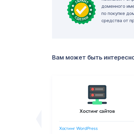
доменного име
по покупке до
средства от п
Вам может быть интересн
ртификаты
Хостинг сайтов
сертификат
Хостинг WordPress