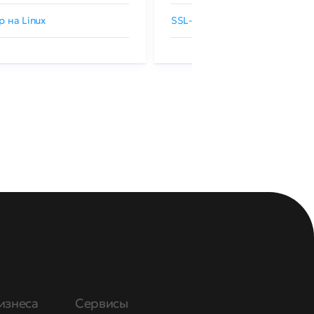
р на Linux
SSL-сертификаты GlobalSign
изнеса
Сервисы