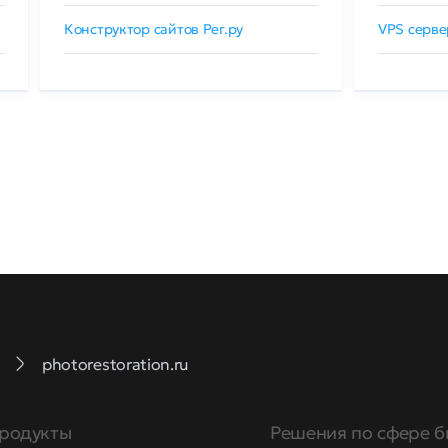
Конструктор сайтов Рег.ру
VPS серве
photorestoration.ru
родукты
Решения по сфере б