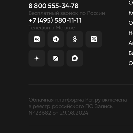
О
8 800 555-34-78
К
Бесплатный звонок по России
+7 (495) 580-11-11
О
Телефон в Москве
Н
А
Б
О
Облачная платформа Рег.ру включена
в реестр российского ПО Запись
№ 23682 от 29.08.2024