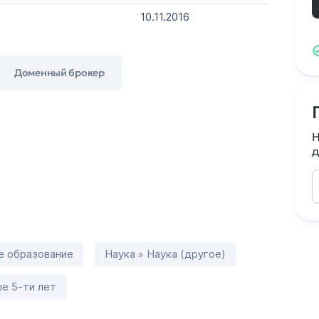
10.11.2016
Доменный брокер
Н
д
е образование
Наука » Наука (другое)
е 5-ти лет