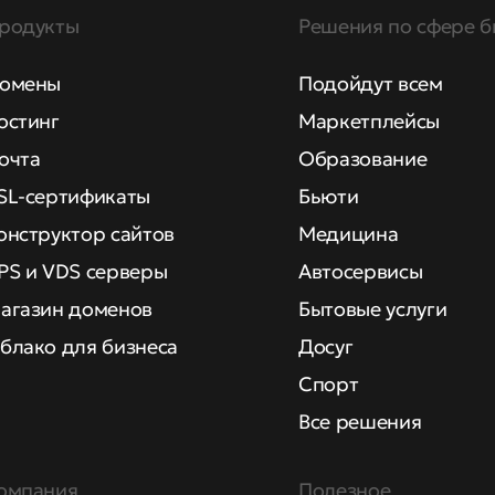
родукты
Решения по сфере б
омены
Подойдут всем
остинг
Маркетплейсы
очта
Образование
SL-сертификаты
Бьюти
онструктор сайтов
Медицина
PS и VDS серверы
Автосервисы
агазин доменов
Бытовые услуги
блако для бизнеса
Досуг
Спорт
Все решения
омпания
Полезное