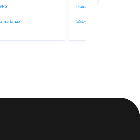
VPS
Подобрать SSL-сертификат
р на Linux
SSL-сертификаты GlobalSign