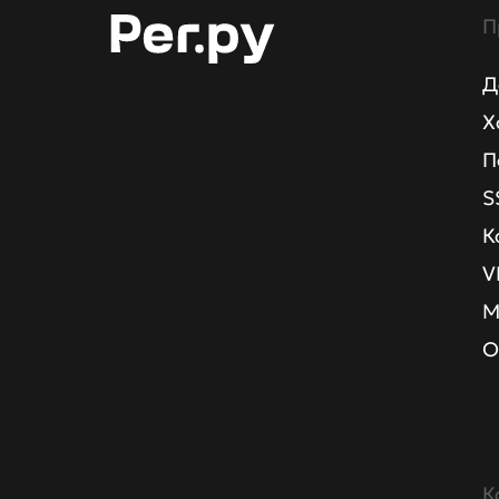
П
Д
Х
П
S
К
V
М
О
К