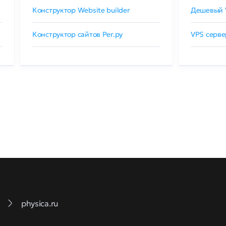
Конструктор Website builder
Дешевый 
Конструктор сайтов Рег.ру
VPS серве
physica.ru