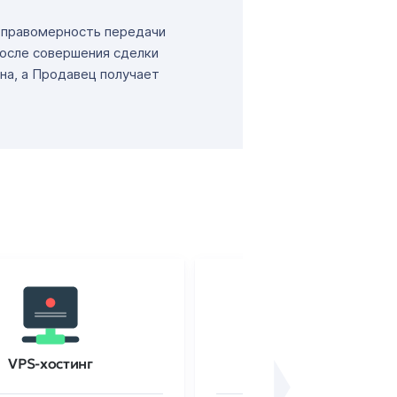
т правомерность передачи
После совершения сделки
на, а Продавец получает
VPS-хостинг
SSL-сертификаты