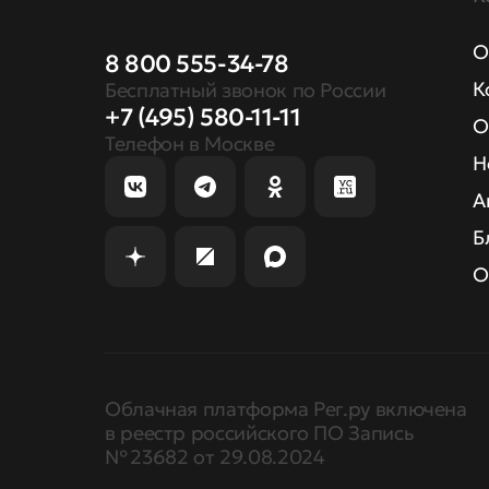
О
8 800 555-34-78
К
Бесплатный звонок по России
+7 (495) 580-11-11
О
Телефон в Москве
Н
А
Б
О
Облачная платформа Рег.ру включена
в реестр российского ПО Запись
№ 23682 от 29.08.2024