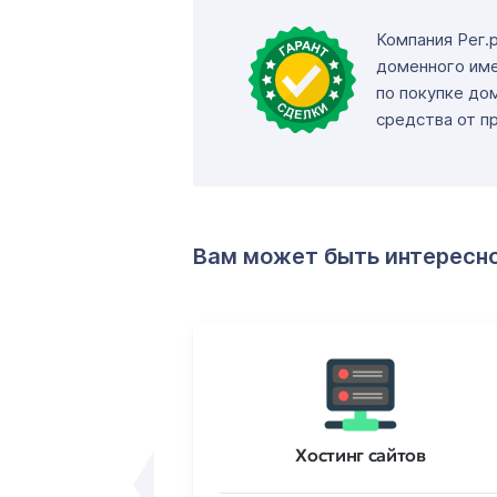
Компания Рег.
доменного име
по покупке до
средства от п
Вам может быть интересн
ртификаты
Хостинг сайтов