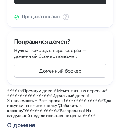
Продажа онлайн
Понравился домен?
Нужна помощь в переговорах —
доменный брокер поможет.
Доменный брокер
⚡⚡⚡⚡⚡✅Премиум-домен! Моментальная передача!
⚡⚡⚡⚡⚡⚡⚡⚡⚡⚡⚡ ⚡⚡⚡⚡⚡✅Идеальный домен!
Узнаваемость = Рост продаж! ⚡⚡⚡⚡⚡⚡⚡⚡ ⚡⚡⚡⚡⚡✅Для
покупки нажмите кнопку "Добавить в
корзину"⚡⚡⚡⚡⚡⚡⚡ ⚡⚡⚡⚡⚡✅Распродажа! На
следующей неделе повышение цены! ⚡⚡⚡⚡⚡
О домене