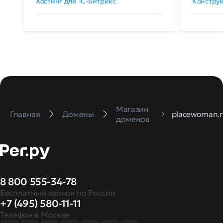
Хостинг для 1C-Битрикс
Конструк
Магазин
Главная
Домены
placewoman.r
доменов
8 800 555-34-78
Бесплатный звонок по России
+7 (495) 580-11-11
Телефон в Москве