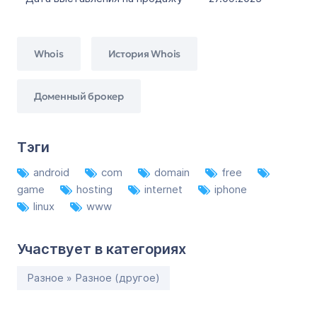
Whois
История Whois
Доменный брокер
Тэги
android
com
domain
free
game
hosting
internet
iphone
linux
www
Участвует в категориях
Разное » Разное (другое)