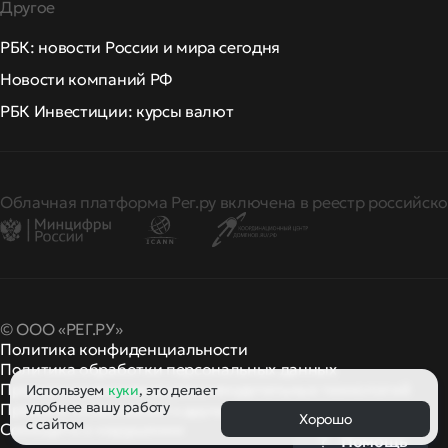
Другое
РБК: новости России и мира сегодня
Новости компаний РФ
РБК Инвестиции: курсы валют
Облачная платформа Рег.ру включена в реестр российско
© ООО «РЕГ.РУ»
Политика конфиденциальности
Политика обработки персональных данных
Правила применения рекомендательных технологий
Используем
куки
, это делает
удобнее вашу работу
Правила пользования
правила и политики
и другие
Хорошо
с сайтом
Сообщить о нарушении
Помощь