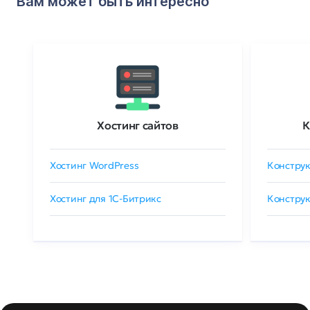
Вам может быть интересно
Хостинг сайтов
К
Хостинг WordPress
Конструк
Хостинг для 1C-Битрикс
Конструк