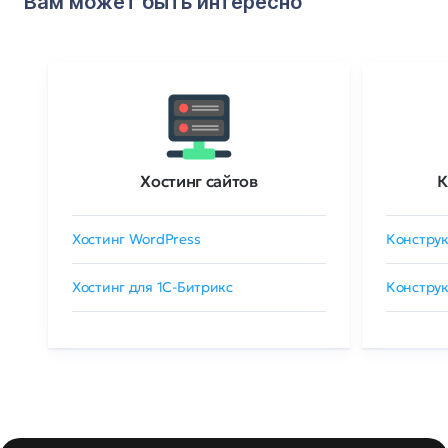
Вам может быть интересно
Хостинг сайтов
К
Хостинг WordPress
Конструк
Хостинг для 1C-Битрикс
Конструк