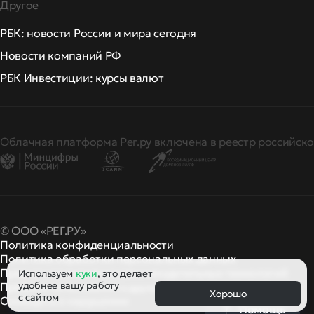
Другое
РБК: новости России и мира сегодня
Новости компаний РФ
РБК Инвестиции: курсы валют
Облачная платформа Рег.ру включена в реестр российско
© ООО «РЕГ.РУ»
Политика конфиденциальности
Политика обработки персональных данных
Правила применения рекомендательных технологий
Используем
куки
, это делает
удобнее вашу работу
Правила пользования
правила и политики
и другие
Хорошо
с сайтом
Сообщить о нарушении
Помощь