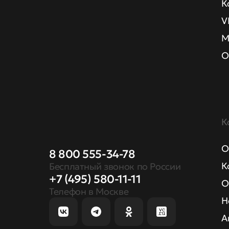
К
V
М
О
К
О
8 800 555-34-78
К
Бесплатный звонок по России
+7 (495) 580-11-11
О
Телефон в Москве
Н
А