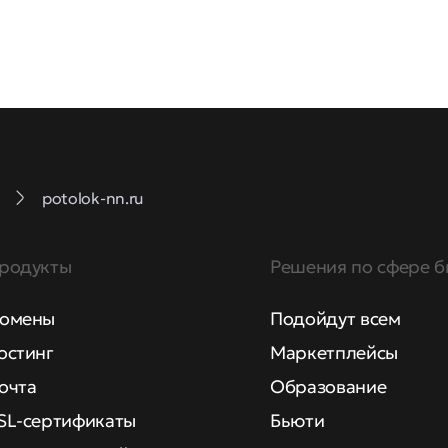
potolok-nn.ru
родукты
Решения по сфере б
омены
Подойдут всем
остинг
Маркетплейсы
очта
Образование
SL-сертификаты
Бьюти