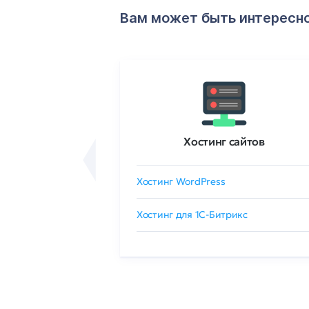
Вам может быть интересн
ртификаты
Хостинг сайтов
сертификат
Хостинг WordPress
 GlobalSign
Хостинг для 1C-Битрикс