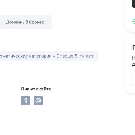
Доменный брокер
оматические категории » Старше 5-ти лет
Н
д
Пишут о сайте