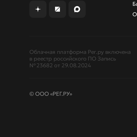
Б
О
Облачная платформа Рег.ру включена
в реестр российского ПО Запись
№ 23682 от 29.08.2024
© ООО «РЕГ.РУ»