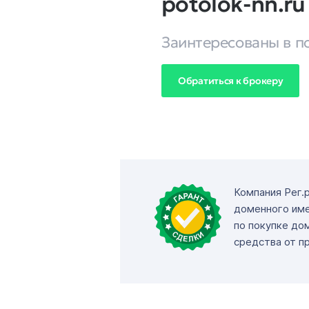
potolok-nn.ru
Заинтересованы в п
Обратиться к брокеру
Компания Рег.
доменного име
по покупке до
средства от п