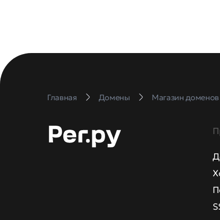
Главная
Домены
Магазин доменов
П
Д
Х
П
S