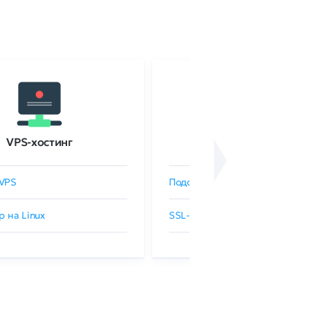
VPS-хостинг
SSL-сертификаты
VPS
Подобрать SSL-сертификат
р на Linux
SSL-сертификаты GlobalSign