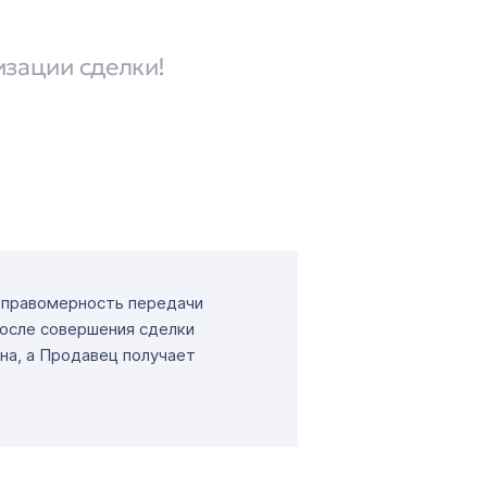
изации сделки!
т правомерность передачи
После совершения сделки
на, а Продавец получает