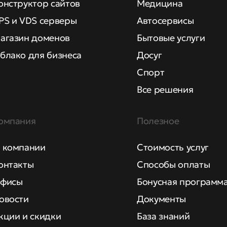
онструктор сайтов
Медицина
PS и VDS серверы
Автосервисы
агазин доменов
Бытовые услуги
блако для бизнеса
Досуг
Спорт
Все решения
омпания
Полезное
 компании
Стоимость услуг
онтакты
Способы оплаты
фисы
Бонусная программ
овости
Документы
кции и скидки
База знаний