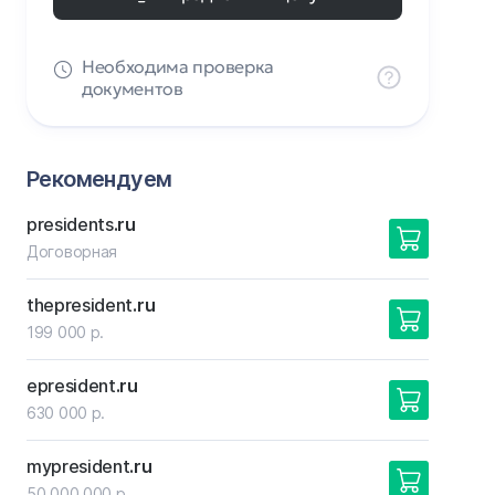
Необходима проверка
документов
Рекомендуем
presidents
.ru
Договорная
thepresident
.ru
199 000 р.
epresident
.ru
630 000 р.
mypresident
.ru
50 000 000 р.