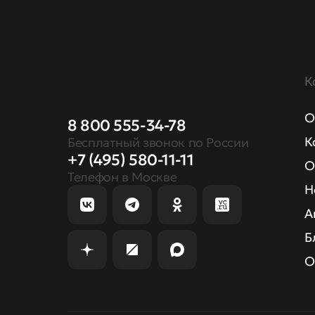
К
О
8 800 555-34-78
К
Бесплатный звонок по России
+7 (495) 580-11-11
О
Телефон в Москве
Н
А
Б
О