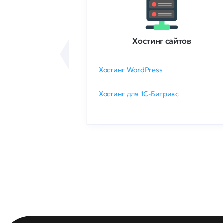
ртификаты
Хостинг сайтов
сертификат
Хостинг WordPress
 GlobalSign
Хостинг для 1C-Битрикс