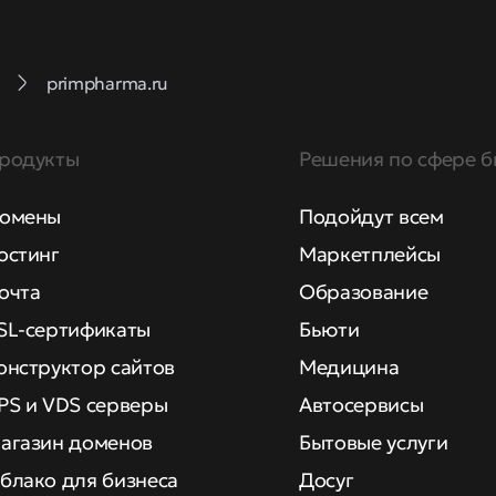
primpharma.ru
родукты
Решения по сфере б
омены
Подойдут всем
остинг
Маркетплейсы
очта
Образование
SL-сертификаты
Бьюти
онструктор сайтов
Медицина
PS и VDS серверы
Автосервисы
агазин доменов
Бытовые услуги
блако для бизнеса
Досуг