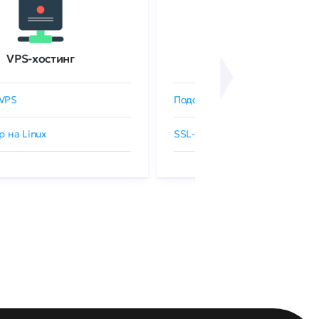
VPS-хостинг
SSL-сертификаты
VPS
Подобрать SSL-сертификат
р на Linux
SSL-сертификаты GlobalSign