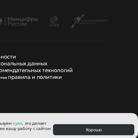
ьности
сональных данных
омендательных технологий
правила и политики
угие
льзуем
куки
, это делает
ее вашу работу с сайтом
Хорошо