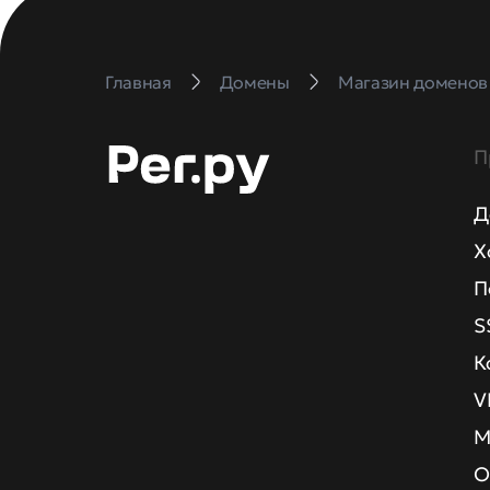
Главная
Домены
Магазин доменов
П
Д
Х
П
S
К
V
М
О