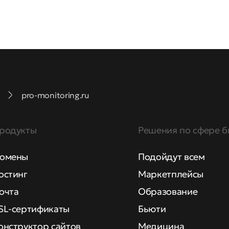
pro-monitoring.ru
родукты
Решения по сфере б
омены
Подойдут всем
остинг
Маркетплейсы
очта
Образование
SL-сертификаты
Бьюти
онструктор сайтов
Медицина