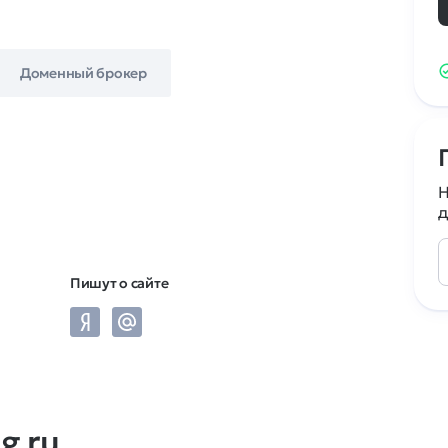
Доменный брокер
Н
д
Пишут о сайте
g.ru