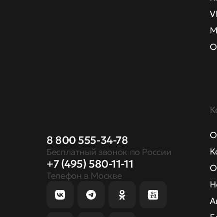
V
М
О
К
О
8 800 555-34-78
К
Бесплатный звонок по России
+7 (495) 580-11-11
О
Телефон в Москве
Н
А