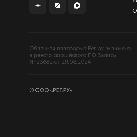
Б
О
Облачная платформа Рег.ру включена
в реестр российского ПО Запись
№ 23682 от 29.08.2024
© ООО «РЕГ.РУ»