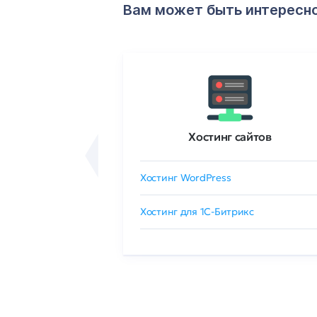
Вам может быть интересн
ртификаты
Хостинг сайтов
сертификат
Хостинг WordPress
 GlobalSign
Хостинг для 1C-Битрикс