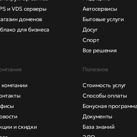
PS и VDS серверы
Автосервисы
агазин доменов
Бытовые услуги
блако для бизнеса
Досуг
Спорт
Все решения
омпания
Полезное
 компании
Стоимость услуг
онтакты
Способы оплаты
фисы
Бонусная программ
овости
Документы
кции и скидки
База знаний