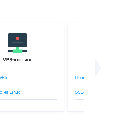
VPS-хостинг
SSL-сертификаты
VPS
Подобрать SSL-сертификат
р на Linux
SSL-сертификаты GlobalSign