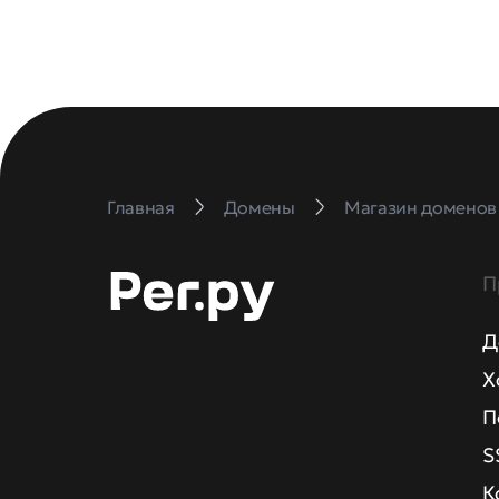
Главная
Домены
Магазин доменов
П
Д
Х
П
S
К