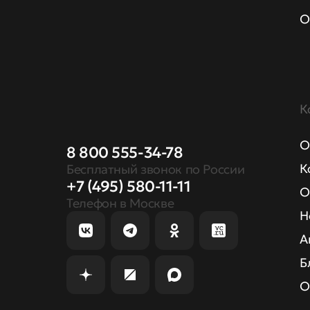
О
К
О
8 800 555-34-78
К
Бесплатный звонок по России
+7 (495) 580-11-11
О
Телефон в Москве
Н
А
Б
О