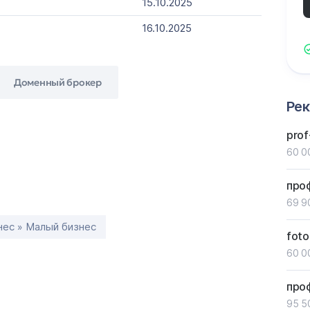
15.10.2025
16.10.2025
Доменный брокер
Ре
prof
60 0
про
69 9
нес » Малый бизнес
foto
60 0
про
95 5