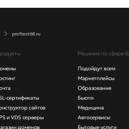
proftest68.ru
родукты
Решения по сфере б
омены
Подойдут всем
остинг
Маркетплейсы
очта
Образование
SL-сертификаты
Бьюти
онструктор сайтов
Медицина
PS и VDS серверы
Автосервисы
агазин доменов
Бытовые услуги