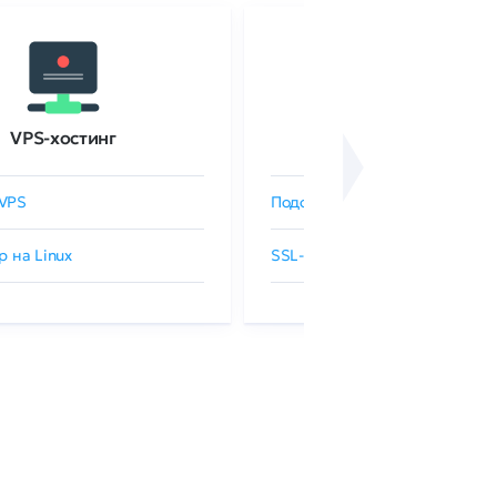
VPS-хостинг
SSL-сертификаты
VPS
Подобрать SSL-сертификат
р на Linux
SSL-сертификаты GlobalSign