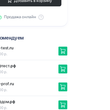
Добавить в корзину
Продажа онлайн
комендуем
-test
.ru
00 р.
фтест
.рф
00 р.
-prof
.ru
00 р.
фдом
.рф
00 р.