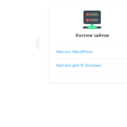
ртификаты
Хостинг сайтов
сертификат
Хостинг WordPress
 GlobalSign
Хостинг для 1C-Битрикс