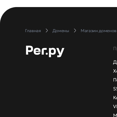
Главная
Домены
Магазин доменов
П
Д
Х
П
S
К
V
М