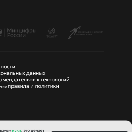
ьности
сональных данных
омендательных технологий
правила и политики
угие
льзуем
куки
, это делает