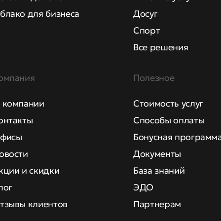
блако для бизнеса
Досуг
Спорт
Все решения
омпания
Полезное
 компании
Стоимость услуг
онтакты
Способы оплаты
фисы
Бонусная программ
овости
Документы
кции и скидки
База знаний
лог
ЭДО
тзывы клиентов
Партнерам