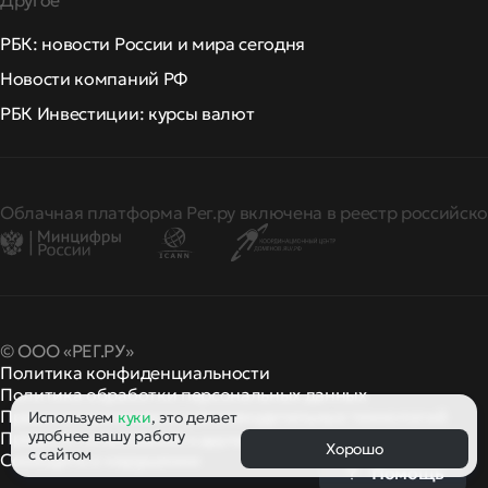
Другое
РБК: новости России и мира сегодня
Новости компаний РФ
РБК Инвестиции: курсы валют
Облачная платформа Рег.ру включена в реестр российско
© ООО «РЕГ.РУ»
Политика конфиденциальности
Политика обработки персональных данных
Правила применения рекомендательных технологий
Используем
куки
, это делает
удобнее вашу работу
Правила пользования
правила и политики
и другие
Хорошо
с сайтом
Сообщить о нарушении
Помощь