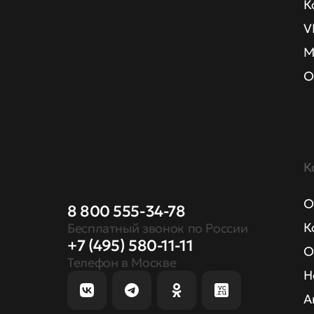
К
V
М
О
К
О
8 800 555-34-78
К
Бесплатный звонок по России
+7 (495) 580-11-11
О
Телефон в Москве
Н
А