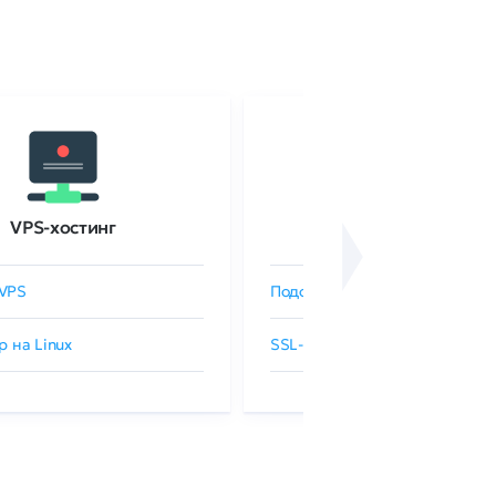
VPS-хостинг
SSL-сертификаты
VPS
Подобрать SSL-сертификат
р на Linux
SSL-сертификаты GlobalSign