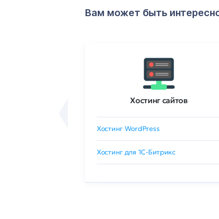
Вам может быть интересн
ртификаты
Хостинг сайтов
сертификат
Хостинг WordPress
 GlobalSign
Хостинг для 1C-Битрикс