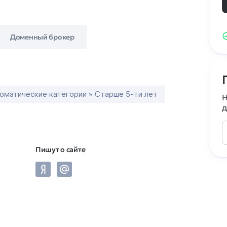
Доменный брокер
оматические категории » Старше 5-ти лет
Н
д
Пишут о сайте