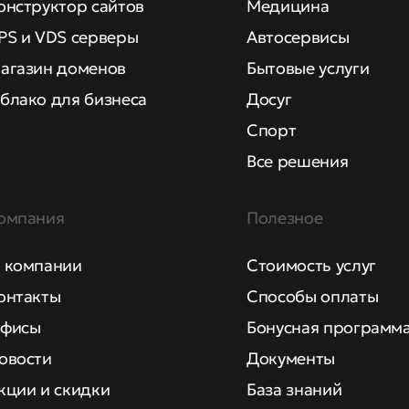
онструктор сайтов
Медицина
PS и VDS серверы
Автосервисы
агазин доменов
Бытовые услуги
блако для бизнеса
Досуг
Спорт
Все решения
омпания
Полезное
 компании
Стоимость услуг
онтакты
Способы оплаты
фисы
Бонусная программ
овости
Документы
кции и скидки
База знаний