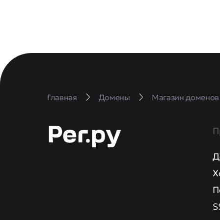
Главная
Домены
Магазин доменов
П
Д
Х
П
S