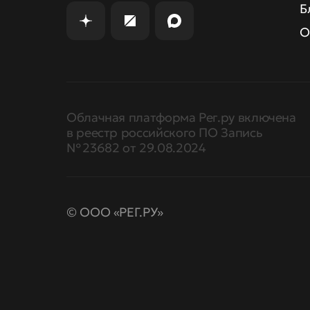
Б
О
Облачная платформа Рег.ру включена
в реестр российского ПО Запись
№ 23682 от 29.08.2024
© ООО «РЕГ.РУ»