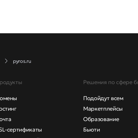
pyros.ru
родукты
Решения по сфере б
омены
Подойдут всем
остинг
Маркетплейсы
очта
Образование
SL-сертификаты
Бьюти