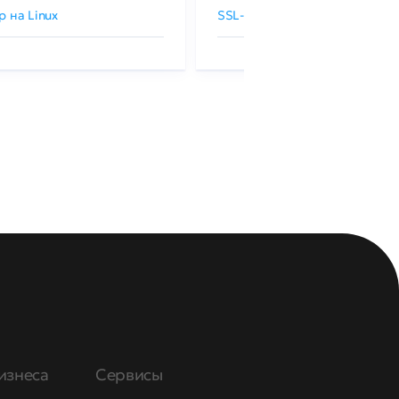
р на Linux
SSL-сертификаты GlobalSign
изнеса
Сервисы