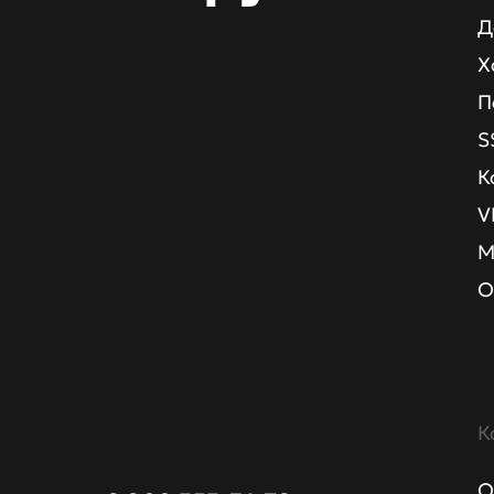
Д
Х
П
S
К
V
М
О
К
О