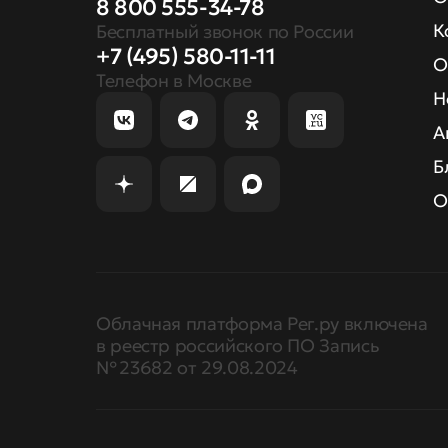
8 800 555-34-78
К
Бесплатный звонок по России
+7 (495) 580-11-11
О
Телефон в Москве
Н
А
Б
О
Облачная платформа Рег.ру включена
в реестр российского ПО Запись
№ 23682 от 29.08.2024