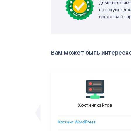
доменного име
по покупке до
средства от п
Вам может быть интересн
ртификаты
Хостинг сайтов
сертификат
Хостинг WordPress