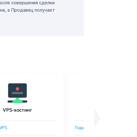
После совершения сделки
на, а Продавец получает
VPS-хостинг
SSL-сертификаты
VPS
Подобрать SSL-сертификат