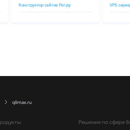
Конструктор сайтов Рег.ру
VPS серве
qlimax.ru
родукты
Решения по сфере б