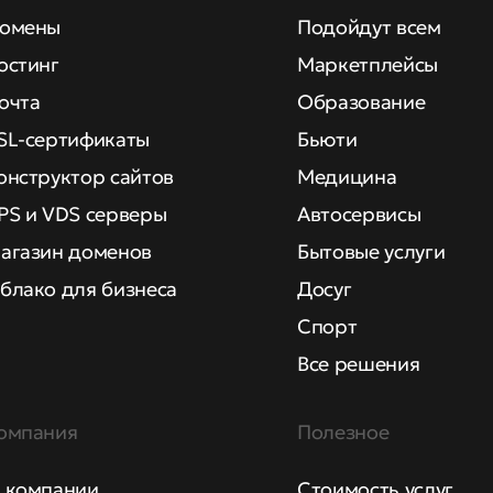
омены
Подойдут всем
остинг
Маркетплейсы
очта
Образование
SL-сертификаты
Бьюти
онструктор сайтов
Медицина
PS и VDS серверы
Автосервисы
агазин доменов
Бытовые услуги
блако для бизнеса
Досуг
Спорт
Все решения
омпания
Полезное
 компании
Стоимость услуг