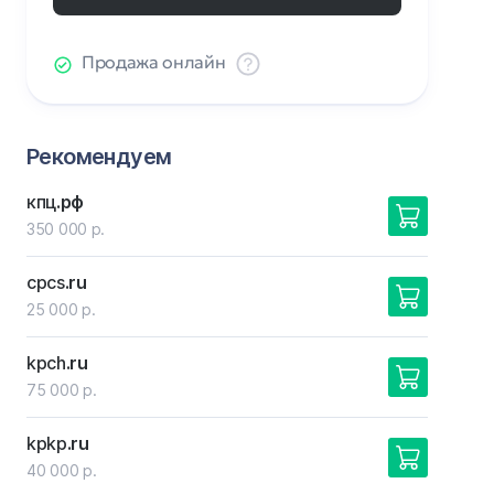
Продажа онлайн
Рекомендуем
кпц
.рф
350 000 р.
cpcs
.ru
25 000 р.
kpch
.ru
75 000 р.
kpkp
.ru
40 000 р.