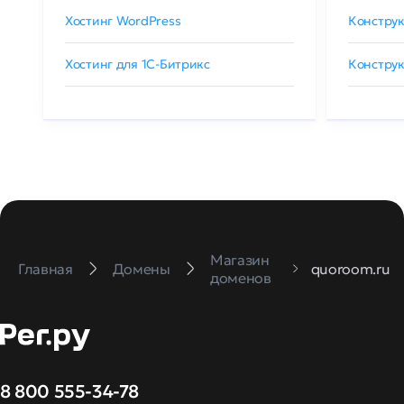
Хостинг WordPress
Конструк
Хостинг для 1C-Битрикс
Конструк
Магазин
Главная
Домены
quoroom.ru
доменов
8 800 555-34-78