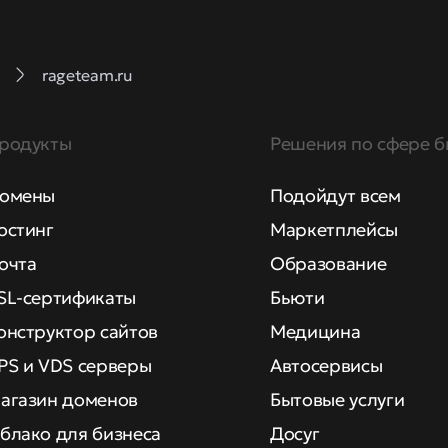
rageteam.ru
родукты
Решения по сфере б
омены
Подойдут всем
остинг
Маркетплейсы
очта
Образование
SL-сертификаты
Бьюти
онструктор сайтов
Медицина
PS и VDS серверы
Автосервисы
агазин доменов
Бытовые услуги
блако для бизнеса
Досуг