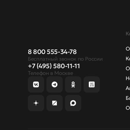
К
О
8 800 555-34-78
К
Бесплатный звонок по России
+7 (495) 580-11-11
О
Телефон в Москве
Н
А
Б
О