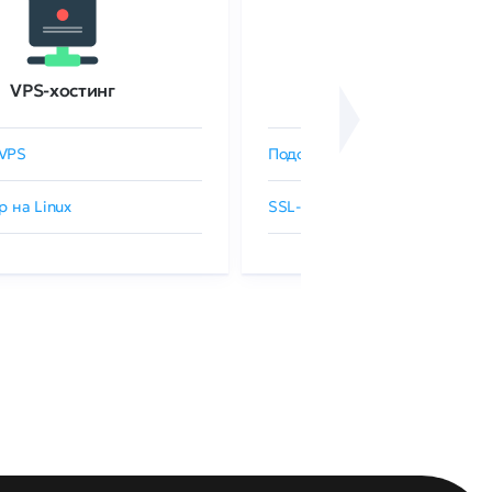
VPS-хостинг
SSL-сертификаты
VPS
Подобрать SSL-сертификат
р на Linux
SSL-сертификаты GlobalSign