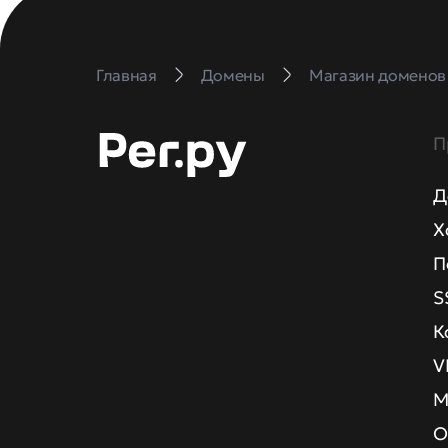
Главная
Домены
Магазин доменов
П
Д
Х
П
S
К
V
М
О