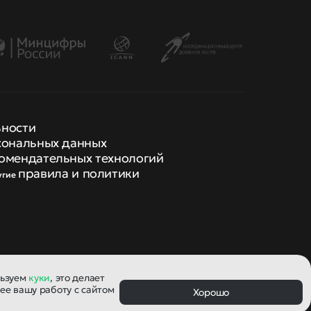
ьности
сональных данных
омендательных технологий
правила и политики
угие
льзуем
куки
, это делает
ее вашу работу с сайтом
Хорошо