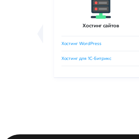
ртификаты
Хостинг сайтов
сертификат
Хостинг WordPress
 GlobalSign
Хостинг для 1C-Битрикс