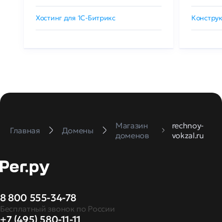
Хостинг для 1C-Битрикс
Конструк
Магазин
rechnoy-
Главная
Домены
доменов
vokzal.ru
8 800 555-34-78
Бесплатный звонок по России
+7 (495) 580-11-11