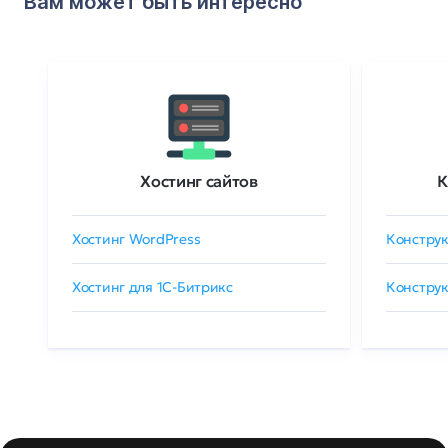
Вам может быть интересно
Хостинг сайтов
К
Хостинг WordPress
Конструк
Хостинг для 1C-Битрикс
Конструк