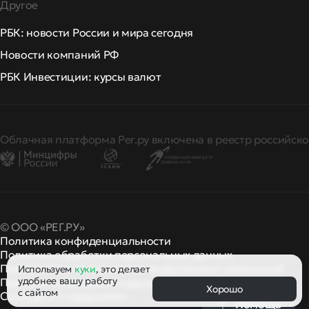
Другое
РБК: новости России и мира сегодня
Новости компаний РФ
РБК Инвестиции: курсы валют
Облачная платформа Рег.ру включена в реестр российско
© ООО «РЕГ.РУ»
Политика конфиденциальности
Политика обработки персональных данных
Правила применения рекомендательных технологий
Используем
куки
, это делает
удобнее вашу работу
Правила пользования
правила и политики
и другие
Хорошо
с сайтом
Сообщить о нарушении
Помощь