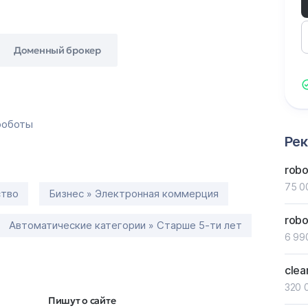
Доменный брокер
роботы
Ре
robo
75 0
ство
Бизнес » Электронная коммерция
robo
Автоматические категории » Старше 5-ти лет
6 99
clea
320 
Пишут о сайте