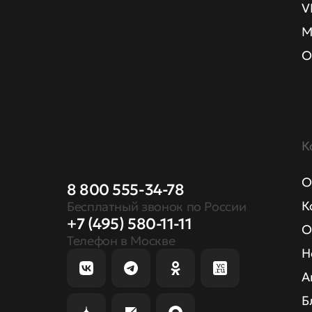
V
М
О
К
О
8 800 555-34-78
К
Бесплатный звонок по России
+7 (495) 580-11-11
О
Телефон в Москве
Н
А
Б