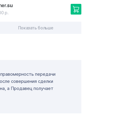
ner
.su
00 р.
Показать больше
т правомерность передачи
После совершения сделки
на, а Продавец получает