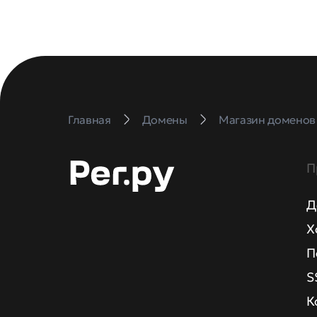
Главная
Домены
Магазин доменов
П
Д
Х
П
S
К