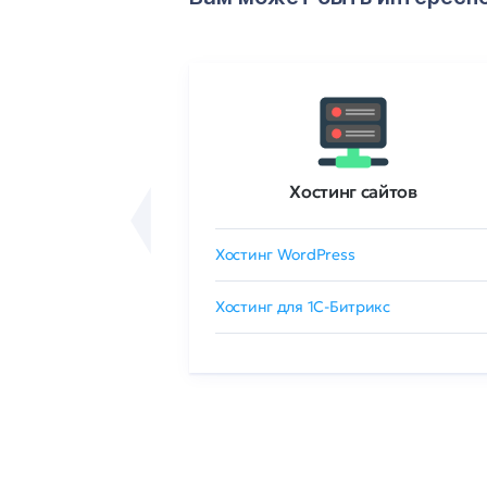
ртификаты
Хостинг сайтов
сертификат
Хостинг WordPress
 GlobalSign
Хостинг для 1C-Битрикс