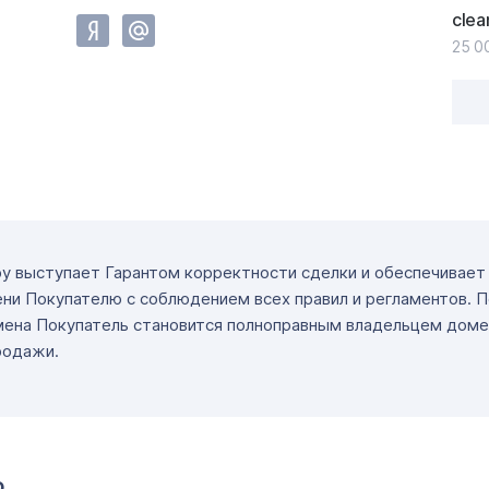
clea
25 0
ру выступает Гарантом корректности сделки и обеспечивае
ни Покупателю с соблюдением всех правил и регламентов. 
мена Покупатель становится полноправным владельцем доме
родажи.
о