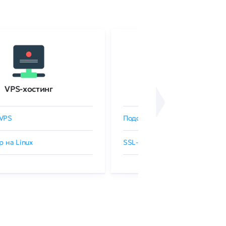
VPS-хостинг
SSL-сертификаты
VPS
Подобрать SSL-сертификат
р на Linux
SSL-сертификаты GlobalSign