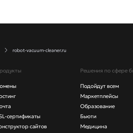
robot-vacuum-cleaner.ru
родукты
Решения по сфере б
омены
Подойдут всем
остинг
Маркетплейсы
очта
Образование
SL-сертификаты
Бьюти
онструктор сайтов
Медицина