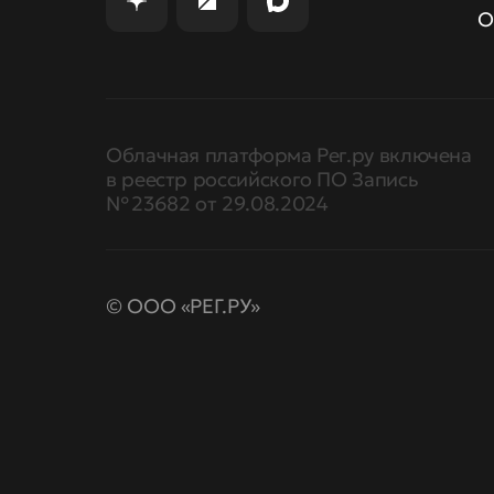
О
Облачная платформа Рег.ру включена
в реестр российского ПО Запись
№ 23682 от 29.08.2024
© ООО «РЕГ.РУ»