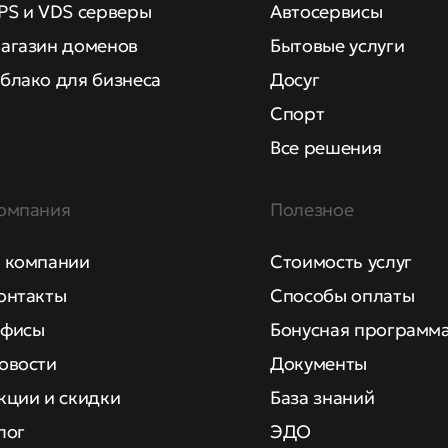
PS и VDS серверы
Автосервисы
агазин доменов
Бытовые услуги
блако для бизнеса
Досуг
Спорт
Все решения
омпания
Полезное
 компании
Стоимость услуг
онтакты
Способы оплаты
фисы
Бонусная программ
овости
Документы
кции и скидки
База знаний
лог
ЭДО