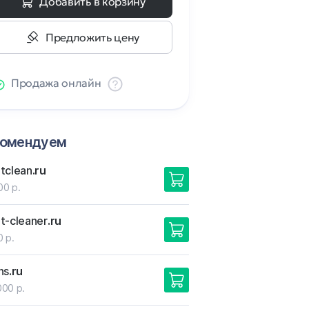
Добавить в корзину
Предложить цену
Продажа онлайн
комендуем
tclean
.ru
00 р.
t-cleaner
.ru
0 р.
ns
.ru
000 р.