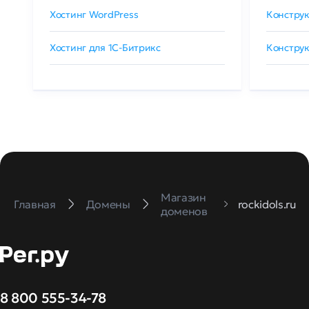
Хостинг WordPress
Конструк
Хостинг для 1C-Битрикс
Конструк
Магазин
Главная
Домены
rockidols.ru
доменов
8 800 555-34-78