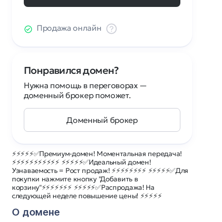
Продажа онлайн
Понравился домен?
Нужна помощь в переговорах —
доменный брокер поможет.
Доменный брокер
⚡⚡⚡⚡⚡✅Премиум-домен! Моментальная передача!
⚡⚡⚡⚡⚡⚡⚡⚡⚡⚡⚡ ⚡⚡⚡⚡⚡✅Идеальный домен!
Узнаваемость = Рост продаж! ⚡⚡⚡⚡⚡⚡⚡⚡ ⚡⚡⚡⚡⚡✅Для
покупки нажмите кнопку "Добавить в
корзину"⚡⚡⚡⚡⚡⚡⚡ ⚡⚡⚡⚡⚡✅Распродажа! На
следующей неделе повышение цены! ⚡⚡⚡⚡⚡
О домене