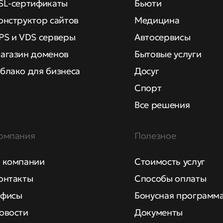
SL-сертификаты
Бьюти
онструктор сайтов
Медицина
PS и VDS серверы
Автосервисы
агазин доменов
Бытовые услуги
блако для бизнеса
Досуг
Спорт
Все решения
омпания
Полезное
 компании
Стоимость услуг
онтакты
Способы оплаты
фисы
Бонусная программ
овости
Документы