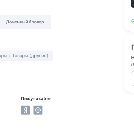
Доменный брокер
ары » Товары (другое)
Н
д
Пишут о сайте