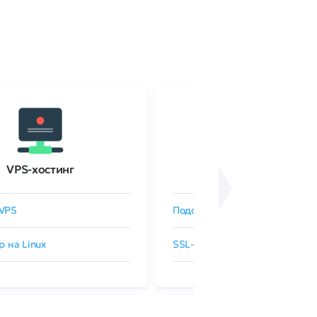
VPS-хостинг
SSL-сертификаты
VPS
Подобрать SSL-сертификат
р на Linux
SSL-сертификаты GlobalSign