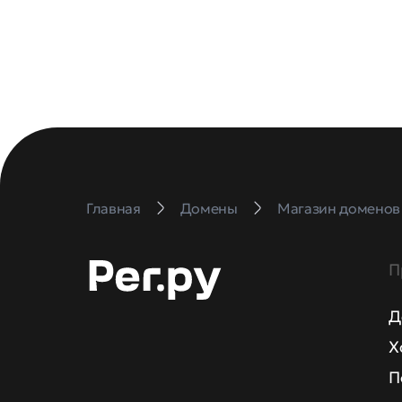
Главная
Домены
Магазин доменов
П
Д
Х
П