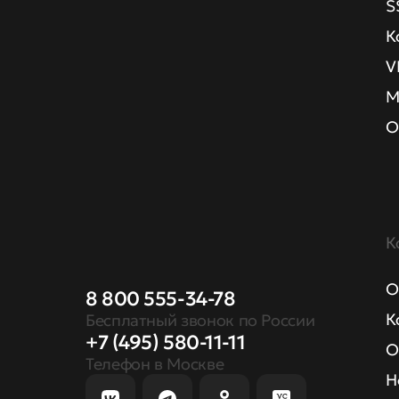
S
К
V
М
О
К
О
8 800 555-34-78
К
Бесплатный звонок по России
+7 (495) 580-11-11
О
Телефон в Москве
Н