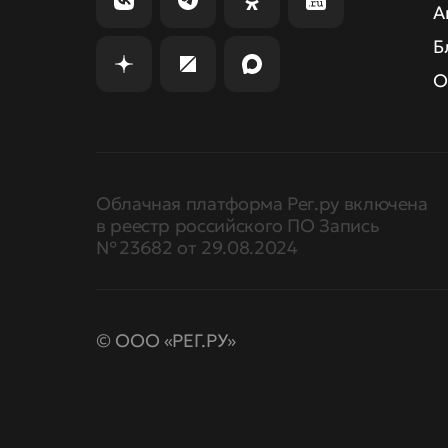
А
Б
О
Облачная платформа Рег.ру включена
в реестр российского ПО Запись
№ 23682 от 29.08.2024
© ООО «РЕГ.РУ»