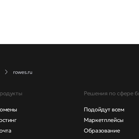
rowes.ru
родукты
Решения по сфере б
омены
Подойдут всем
остинг
Маркетплейсы
очта
Образование