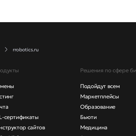
rrobotics.ru
одукты
Решения по сфере би
мены
Подойдут всем
стинг
Маркетплейсы
чта
Образование
L-сертификаты
Бьюти
нструктор сайтов
Медицина