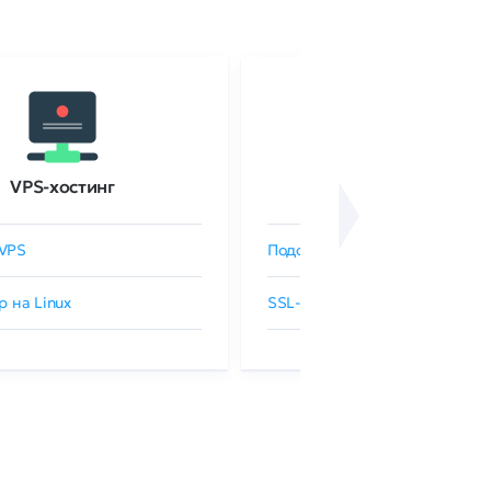
VPS-хостинг
SSL-сертификаты
VPS
Подобрать SSL-сертификат
р на Linux
SSL-сертификаты GlobalSign