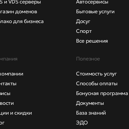
S и VDS серверы
Автосервисы
газин доменов
Бытовые услуги
лако для бизнеса
Досуг
Спорт
Все решения
мпания
Полезное
компании
Стоимость услуг
нтакты
Способы оплаты
исы
Бонусная программа
вости
Документы
ции и скидки
База знаний
ог
ЭДО