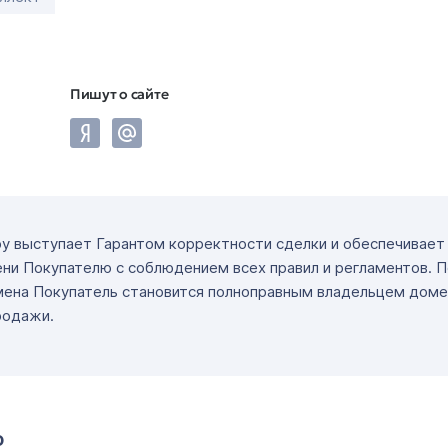
Пишут о сайте
ру выступает Гарантом корректности сделки и обеспечивае
ни Покупателю с соблюдением всех правил и регламентов. 
мена Покупатель становится полноправным владельцем доме
родажи.
о