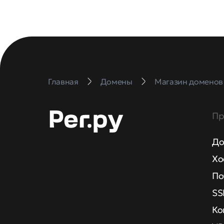
Главная
Домены
Магазин доменов
Пр
До
Хо
По
SS
Ко