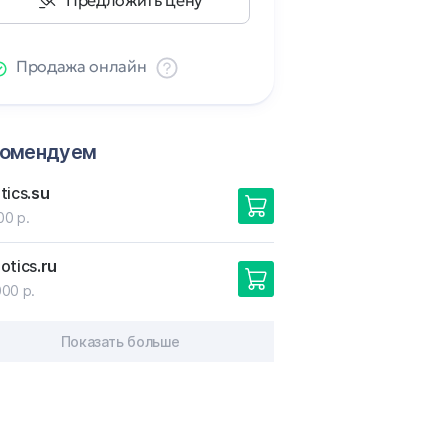
Предложить цену
Продажа онлайн
комендуем
tics
.su
00 р.
otics
.ru
000 р.
Показать больше