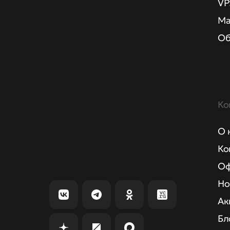
VP
Ма
Об
Ко
О 
Ко
Оф
Но
Ак
Бл