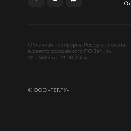
От
Облачная платформа Рег.ру включена
в реестр российского ПО Запись
№ 23682 от 29.08.2024
© ООО «РЕГ.РУ»