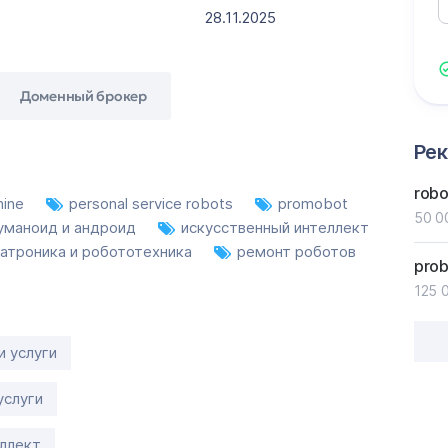
28.11.2025
Доменный брокер
Ре
robo
hine
personal service robots
promobot
50 0
уманоид и андроид
искусственный интеллект
атроника и робототехника
ремонт роботов
prob
125 
и услуги
услуги
ллект