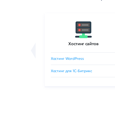
ртификаты
Хостинг сайтов
сертификат
Хостинг WordPress
 GlobalSign
Хостинг для 1C-Битрикс