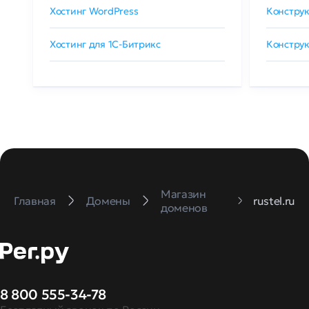
Хостинг WordPress
Конструк
Хостинг для 1C-Битрикс
Конструк
Магазин
Главная
Домены
rustel.ru
доменов
8 800 555-34-78