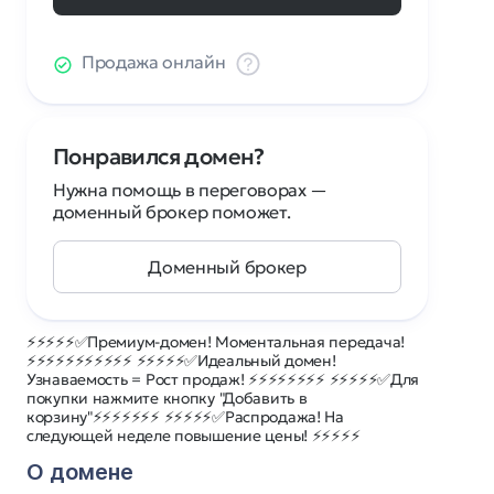
Продажа онлайн
Понравился домен?
Нужна помощь в переговорах —
доменный брокер поможет.
Доменный брокер
⚡⚡⚡⚡⚡✅Премиум-домен! Моментальная передача!
⚡⚡⚡⚡⚡⚡⚡⚡⚡⚡⚡ ⚡⚡⚡⚡⚡✅Идеальный домен!
Узнаваемость = Рост продаж! ⚡⚡⚡⚡⚡⚡⚡⚡ ⚡⚡⚡⚡⚡✅Для
покупки нажмите кнопку "Добавить в
корзину"⚡⚡⚡⚡⚡⚡⚡ ⚡⚡⚡⚡⚡✅Распродажа! На
следующей неделе повышение цены! ⚡⚡⚡⚡⚡
О домене