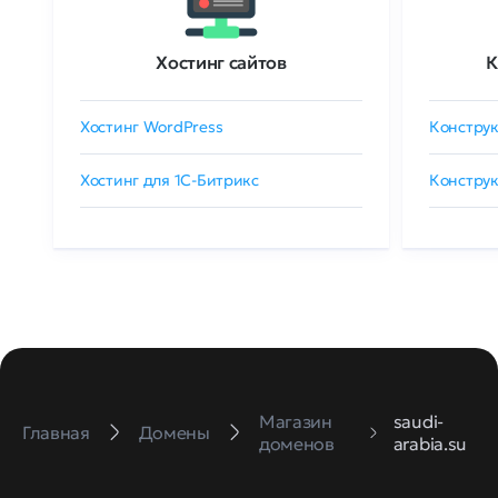
Хостинг сайтов
К
Хостинг WordPress
Конструк
Хостинг для 1C-Битрикс
Конструк
Магазин
saudi-
Главная
Домены
доменов
arabia.su