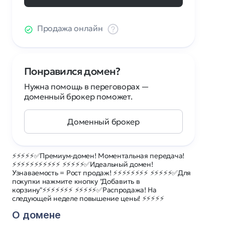
Продажа онлайн
Понравился домен?
Нужна помощь в переговорах —
доменный брокер поможет.
Доменный брокер
⚡⚡⚡⚡⚡✅Премиум-домен! Моментальная передача!
⚡⚡⚡⚡⚡⚡⚡⚡⚡⚡⚡ ⚡⚡⚡⚡⚡✅Идеальный домен!
Узнаваемость = Рост продаж! ⚡⚡⚡⚡⚡⚡⚡⚡ ⚡⚡⚡⚡⚡✅Для
покупки нажмите кнопку "Добавить в
корзину"⚡⚡⚡⚡⚡⚡⚡ ⚡⚡⚡⚡⚡✅Распродажа! На
следующей неделе повышение цены! ⚡⚡⚡⚡⚡
О домене