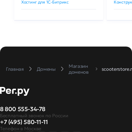
Хостинг для 1C-Битрикс
Конструк
Магазин
Главная
Домены
scooterstore.
доменов
8 800 555-34-78
Бесплатный звонок по России
+7 (495) 580-11-11
Телефон в Москве