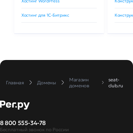
Хостинг WordPress
Конструк
Хостинг для 1C-Битрикс
Конструк
Магазин
seat-
Главная
Домены
доменов
club.ru
8 800 555-34-78
Бесплатный звонок по России