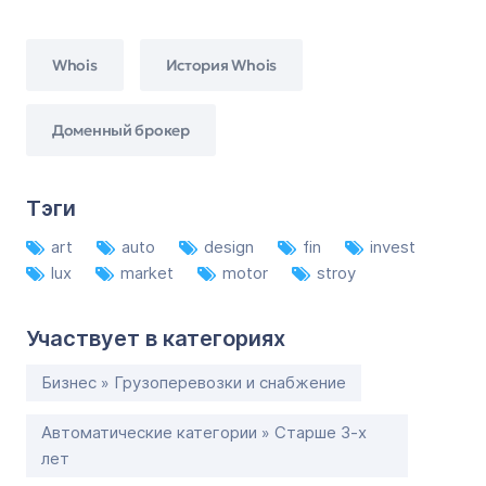
Whois
История Whois
Доменный брокер
Тэги
art
auto
design
fin
invest
lux
market
motor
stroy
Участвует в категориях
Бизнес » Грузоперевозки и снабжение
Автоматические категории » Старше 3-х
лет