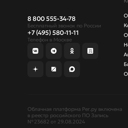
К
О
8 800 555-34-78
К
Бесплатный звонок по России
+7 (495) 580-11-11
О
Телефон в Москве
Н
А
Б
О
Облачная платформа Рег.ру включена
в реестр российского ПО Запись
№ 23682 от 29.08.2024