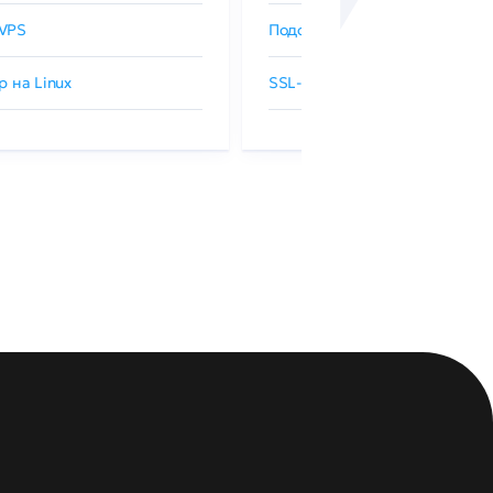
VPS
Подобрать SSL-сертификат
р на Linux
SSL-сертификаты GlobalSign