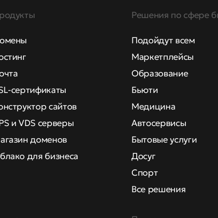
родукты
Решения по сфере б
омены
Подойдут всем
остинг
Маркетплейсы
очта
Образование
SL-сертификаты
Бьюти
онструктор сайтов
Медицина
PS и VDS серверы
Автосервисы
агазин доменов
Бытовые услуги
блако для бизнеса
Досуг
Спорт
Все решения