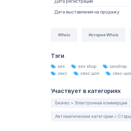
Дата регистрации
Дата выставления на продажу
Whois
История Whois
Тэги
sex
sex shop
sexshop
секс
секс шоп
секс-шо
Участвует в категориях
Бизнес » Электронная коммерция
Автоматические категории » Старш