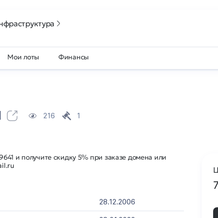
нфраструктура
Мои лоты
Финансы
u
216
1
641 и получите скидку 5% при заказе домена или
il.ru
Ц
28.12.2006