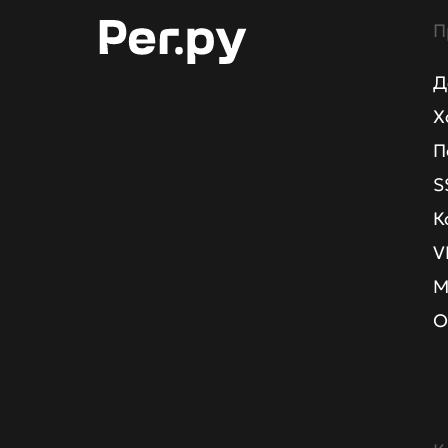
П
Д
Х
П
S
К
V
М
О