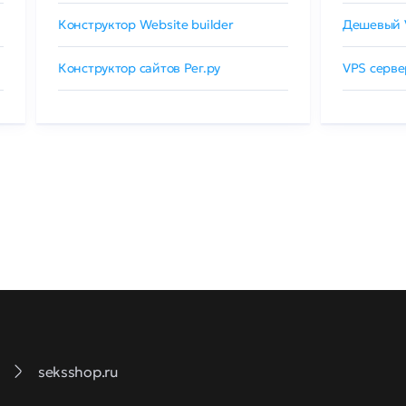
Конструктор Website builder
Дешевый 
Конструктор сайтов Рег.ру
VPS серве
seksshop.ru