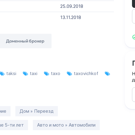
25.09.2018
13.11.2018
Доменный брокер
taksi
taxi
taxo
taxovichkof
Н
д
ние
Дом » Переезд
е 5-ти лет
Авто и мото » Автомобили