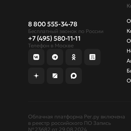
К
О
8 800 555-34-78
К
Бесплатный звонок по России
+7 (495) 580-11-11
О
Телефон в Москве
Н
А
Б
О
Облачная платформа Рег.ру включена
в реестр российского ПО Запись
№ 23682 от 29.08.2024