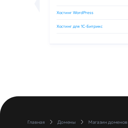
сертификат
Хостинг WordPress
 GlobalSign
Хостинг для 1C-Битрикс
Главная
Домены
Магазин доменов