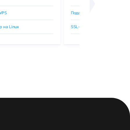
VPS
Подобрать SSL-сертификат
р на Linux
SSL-сертификаты GlobalSign