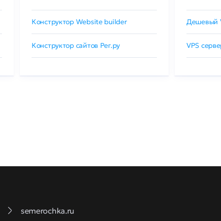
Конструктор Website builder
Дешевый 
Конструктор сайтов Рег.ру
VPS серве
semerochka.ru