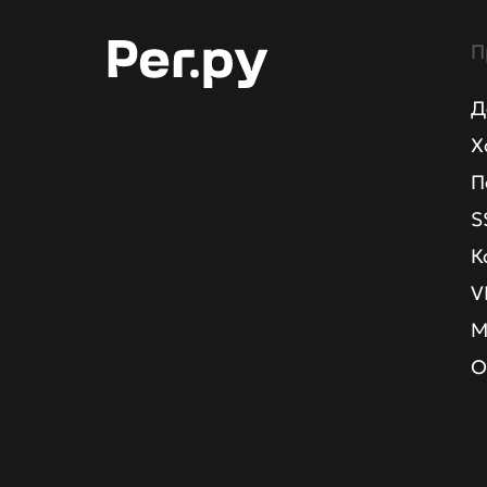
П
Д
Х
П
S
К
V
М
О