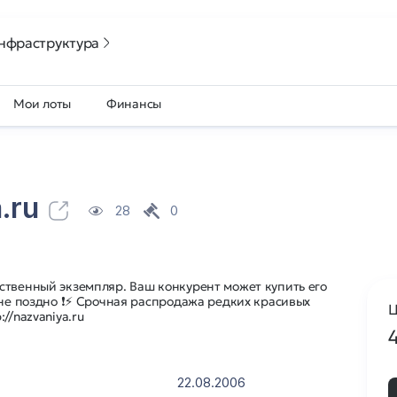
нфраструктура
Мои лоты
Финансы
.ru
28
0
ственный экземпляр. Ваш конкурент может купить его
 не поздно ❗⚡ Срочная распродажа редких красивых
Ц
//nazvaniya.ru
22.08.2006