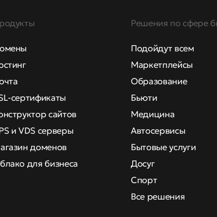
родукты
Решения по сфере б
омены
Подойдут всем
остинг
Маркетплейсы
очта
Образование
SL-сертификаты
Бьюти
онструктор сайтов
Медицина
PS и VDS серверы
Автосервисы
агазин доменов
Бытовые услуги
блако для бизнеса
Досуг
Спорт
Все решения