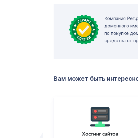
Компания Рег.
доменного име
по покупке до
средства от п
Вам может быть интересн
ртификаты
Хостинг сайтов