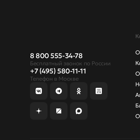
К
О
8 800 555-34-78
К
Бесплатный звонок по России
+7 (495) 580-11-11
О
Телефон в Москве
Н
А
Б
О