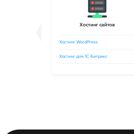
ртификаты
Хостинг сайтов
сертификат
Хостинг WordPress
 GlobalSign
Хостинг для 1C-Битрикс