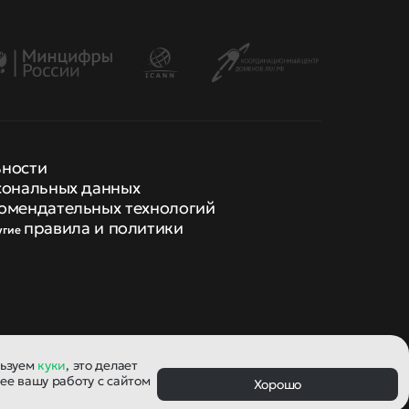
ьности
сональных данных
омендательных технологий
правила и политики
угие
льзуем
куки
, это делает
ее вашу работу с сайтом
Хорошо