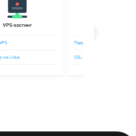
VPS-хостинг
SSL-сертификаты
VPS
Подобрать SSL-сертификат
р на Linux
SSL-сертификаты GlobalSign