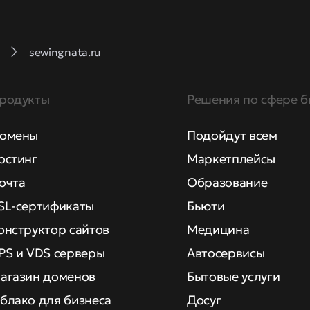
sewingnata.ru
родукты
Решения по сфере б
омены
Подойдут всем
остинг
Маркетплейсы
очта
Образование
SL-сертификаты
Бьюти
онструктор сайтов
Медицина
PS и VDS серверы
Автосервисы
агазин доменов
Бытовые услуги
блако для бизнеса
Досуг