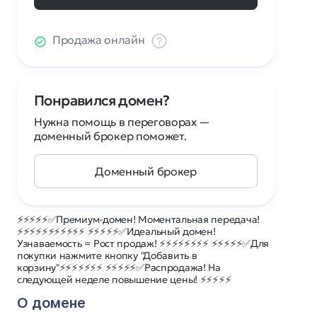
Продажа онлайн
Понравился домен?
Нужна помощь в переговорах —
доменный брокер поможет.
Доменный брокер
⚡⚡⚡⚡⚡✅Премиум-домен! Моментальная передача!
⚡⚡⚡⚡⚡⚡⚡⚡⚡⚡⚡ ⚡⚡⚡⚡⚡✅Идеальный домен!
Узнаваемость = Рост продаж! ⚡⚡⚡⚡⚡⚡⚡⚡ ⚡⚡⚡⚡⚡✅Для
покупки нажмите кнопку "Добавить в
корзину"⚡⚡⚡⚡⚡⚡⚡ ⚡⚡⚡⚡⚡✅Распродажа! На
следующей неделе повышение цены! ⚡⚡⚡⚡⚡
О домене