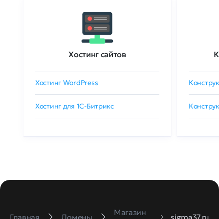
Хостинг сайтов
К
Хостинг WordPress
Конструк
Хостинг для 1C-Битрикс
Конструк
Магазин
Главная
Домены
sigma37.ru