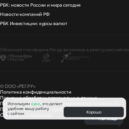
РБК: новости России и мира сегодня
Новости компаний РФ
РБК Инвестиции: курсы валют
Облачная платформа Рег.ру включена в реестр российско
© ООО «РЕГ.РУ»
Политика конфиденциальности
Политика обработки персональных данных
Правила применения рекомендательных технологий
Используем
куки
, это делает
удобнее вашу работу
Правила пользования
правила и политики
и другие
Хорошо
с сайтом
Сообщить о нарушении
Помощь