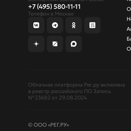
+7 (495) 580-11-11
О
Телефон в Москве
Н
А
Б
О
Облачная платформа Рег.ру включена
в реестр российского ПО Запись
№ 23682 от 29.08.2024
© ООО «РЕГ.РУ»