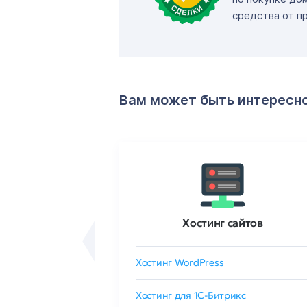
средства от п
Вам может быть интересн
ртификаты
Хостинг сайтов
сертификат
Хостинг WordPress
 GlobalSign
Хостинг для 1C-Битрикс