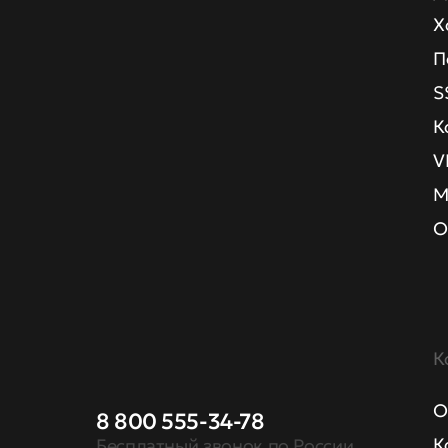
Х
П
S
К
V
М
О
К
О
8 800 555-34-78
К
Бесплатный звонок по России