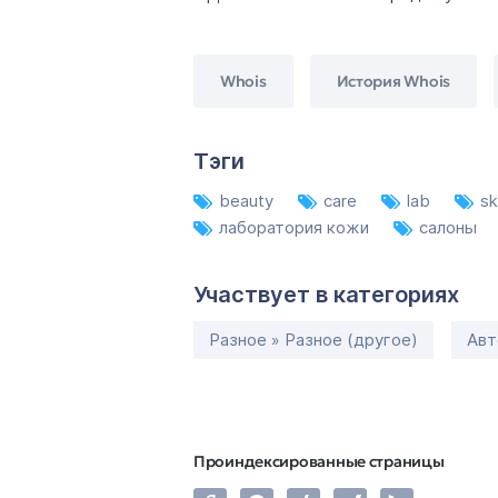
Whois
История Whois
Тэги
beauty
care
lab
sk
лаборатория кожи
салоны
Участвует в категориях
Разное » Разное (другое)
Авт
Проиндексированные страницы