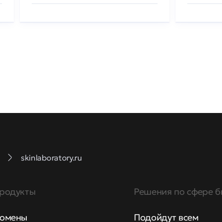
skinlaboratory.ru
родукты
Решения по сфере б
омены
Подойдут всем