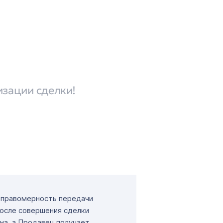
изации сделки!
т правомерность передачи
После совершения сделки
на, а Продавец получает