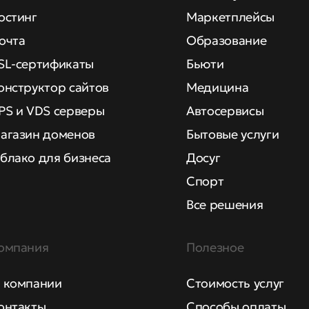
остинг
Маркетплейсы
очта
Образование
SL-сертификаты
Бьюти
онструктор сайтов
Медицина
PS и VDS серверы
Автосервисы
агазин доменов
Бытовые услуги
блако для бизнеса
Досуг
Спорт
Все решения
омпания
Полезное
 компании
Стоимость услуг
онтакты
Способы оплаты