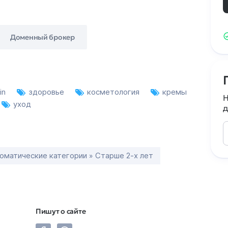
Доменный брокер
in
здоровье
косметология
кремы
Н
уход
д
оматические категории » Старше 2-х лет
Пишут о сайте