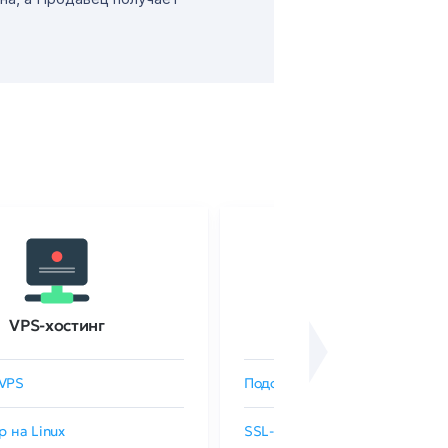
VPS-хостинг
SSL-сертификаты
VPS
Подобрать SSL-сертификат
р на Linux
SSL-сертификаты GlobalSign