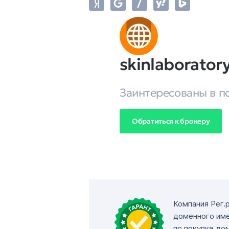
skinlaboratory
Заинтересованы в п
Обратиться к брокеру
Компания Рег.
доменного име
по покупке до