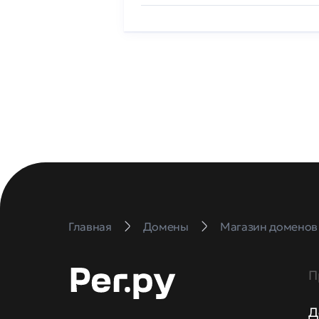
Главная
Домены
Магазин доменов
П
Д