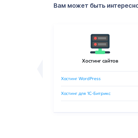
Вам может быть интересн
ртификаты
Хостинг сайтов
сертификат
Хостинг WordPress
 GlobalSign
Хостинг для 1C-Битрикс