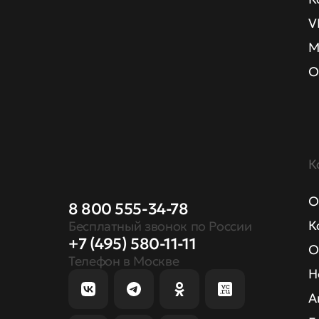
V
М
О
К
О
8 800 555-34-78
К
Бесплатный звонок по России
+7 (495) 580-11-11
О
Телефон в Москве
Н
А