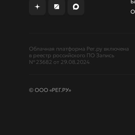
Б
О
Облачная платформа Рег.ру включена
в реестр российского ПО Запись
№ 23682 от 29.08.2024
© ООО «РЕГ.РУ»