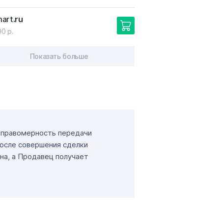
mart
.ru
00 р.
Показать больше
т правомерность передачи
После совершения сделки
на, а Продавец получает