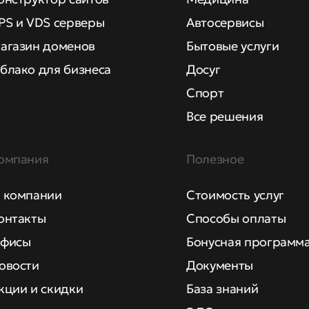
PS и VDS серверы
Автосервисы
агазин доменов
Бытовые услуги
блако для бизнеса
Досуг
Спорт
Все решения
омпания
Полезное
 компании
Стоимость услуг
онтакты
Способы оплаты
фисы
Бонусная программ
овости
Документы
кции и скидки
База знаний