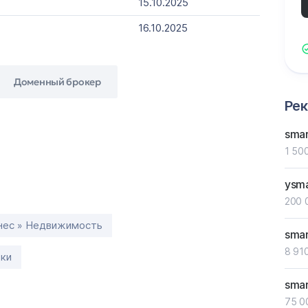
15.10.2025
16.10.2025
Доменный брокер
Ре
sma
1 50
ysm
200 
нес » Недвижимость
smar
8 910
тки
smar
75 0