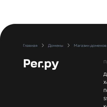
Главная
Домены
Магазин доменов
П
Д
Х
П
S
К