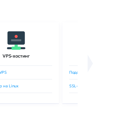
VPS-хостинг
SSL-сертификаты
VPS
Подобрать SSL-сертификат
р на Linux
SSL-сертификаты GlobalSign