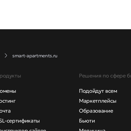
smart-apartments.ru
родукты
Решения по сфере б
омены
Подойдут всем
остинг
Маркетплейсы
очта
Образование
SL-сертификаты
Бьюти
онструктор сайтов
Медицина