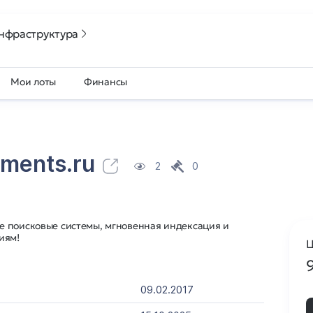
нфраструктура
Мои лоты
Финансы
tments.ru
2
0
е поисковые системы, мгновенная индексация и
иям!
Ц
09.02.2017