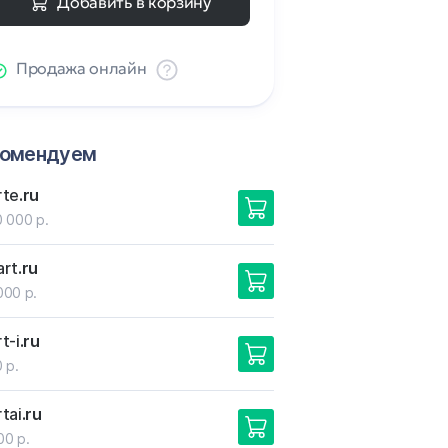
Добавить в корзину
Продажа онлайн
комендуем
rte
.ru
0 000 р.
art
.ru
000 р.
t-i
.ru
 р.
tai
.ru
00 р.