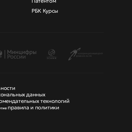
Патентом
РБК Курсы
ьности
сональных данных
омендательных технологий
правила и политики
угие