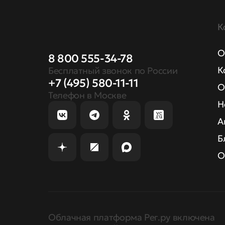
К
О
8 800 555-34-78
К
Бесплатный звонок по России
+7 (495) 580-11-11
О
Телефон в Москве
Н
А
Б
О
Облачная платформа Рег.ру включена