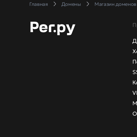
Главная
Домены
Магазин доменов
П
Д
Х
П
S
К
V
М
О