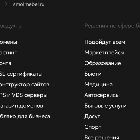
smolmebel.ru
родукты
Решения по сфере б
омены
Подойдут всем
остинг
Маркетплейсы
очта
Образование
SL-сертификаты
Бьюти
онструктор сайтов
Медицина
PS и VDS серверы
Автосервисы
агазин доменов
Бытовые услуги
блако для бизнеса
Досуг
Спорт
Все решения