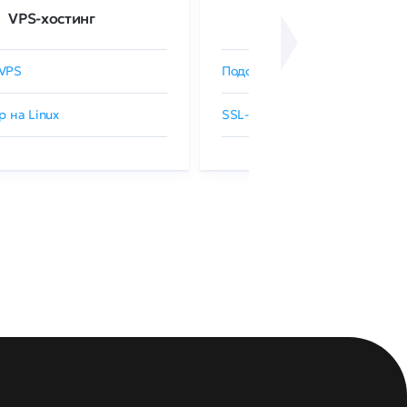
VPS-хостинг
SSL-сертификаты
VPS
Подобрать SSL-сертификат
р на Linux
SSL-сертификаты GlobalSign