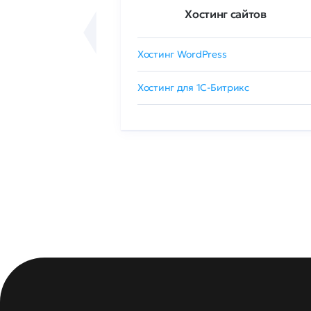
ртификаты
Хостинг сайтов
сертификат
Хостинг WordPress
 GlobalSign
Хостинг для 1C-Битрикс