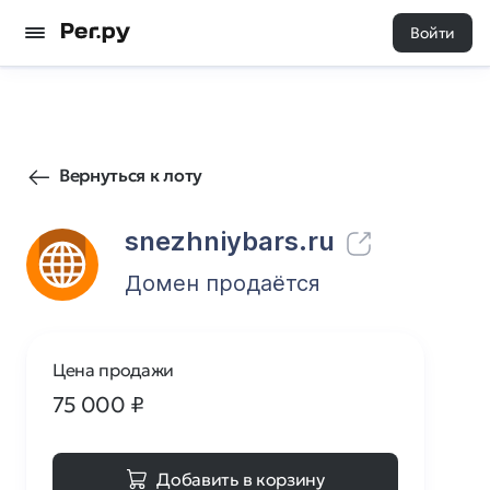
Войти
174
0
Вернуться к лоту
snezhniybars.ru
Домен продаётся
Цена продажи
75 000
₽
Добавить в корзину