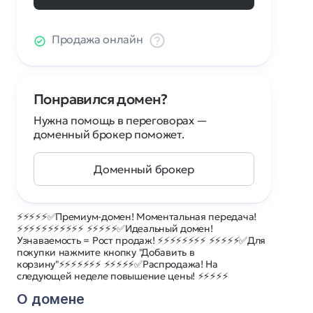
Продажа онлайн
Понравился домен?
Нужна помощь в переговорах —
доменный брокер поможет.
Доменный брокер
⚡⚡⚡⚡⚡✅Премиум-домен! Моментальная передача!
⚡⚡⚡⚡⚡⚡⚡⚡⚡⚡⚡ ⚡⚡⚡⚡⚡✅Идеальный домен!
Узнаваемость = Рост продаж! ⚡⚡⚡⚡⚡⚡⚡⚡ ⚡⚡⚡⚡⚡✅Для
покупки нажмите кнопку "Добавить в
корзину"⚡⚡⚡⚡⚡⚡⚡ ⚡⚡⚡⚡⚡✅Распродажа! На
следующей неделе повышение цены! ⚡⚡⚡⚡⚡
О домене