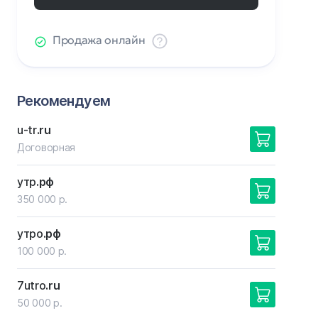
Продажа онлайн
Рекомендуем
u-tr
.ru
Договорная
утр
.рф
350 000 р.
утро
.рф
100 000 р.
7utro
.ru
50 000 р.