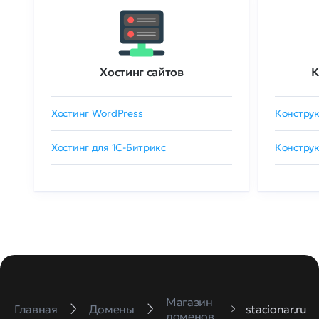
Хостинг сайтов
К
Хостинг WordPress
Конструк
Хостинг для 1C-Битрикс
Конструк
Магазин
Главная
Домены
stacionar.ru
доменов