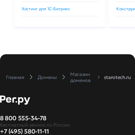
Хостинг для 1C-Битрикс
Конструк
Магазин
Главная
Домены
starotech.ru
доменов
8 800 555-34-78
Бесплатный звонок по России
+7 (495) 580-11-11