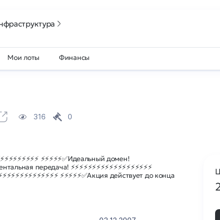
нфраструктура
Мои лоты
Финансы
316
0
⚡⚡⚡⚡⚡⚡⚡⚡ ⚡⚡⚡⚡⚡✅Идеальный домен!
нтальная передача! ⚡⚡⚡⚡⚡⚡⚡⚡⚡⚡⚡⚡⚡⚡⚡⚡⚡⚡⚡
Ц
⚡⚡⚡⚡⚡⚡⚡⚡⚡⚡⚡⚡⚡⚡⚡ ⚡⚡⚡⚡⚡✅Акция действует до конца