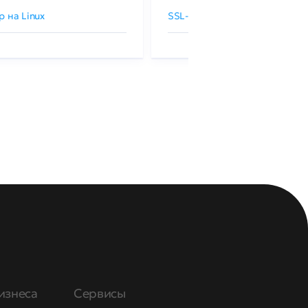
р на Linux
SSL-сертификаты GlobalSign
изнеса
Сервисы