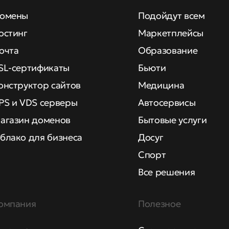
омены
Подойдут всем
остинг
Маркетплейсы
очта
Образование
SL-сертификаты
Бьюти
онструктор сайтов
Медицина
PS и VDS серверы
Автосервисы
агазин доменов
Бытовые услуги
блако для бизнеса
Досуг
Спорт
Все решения
омпания
Полезное