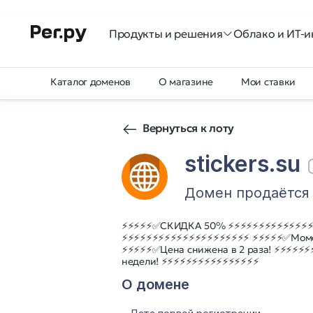
Продукты и решения
Облако и ИТ-и
Каталог доменов
О магазине
Мои ставки
Вернуться к лоту
stickers.su
Домен продаётся
⚡⚡⚡⚡⚡✅СКИДКА 50% ⚡⚡⚡⚡⚡⚡⚡⚡⚡⚡⚡⚡⚡⚡⚡
⚡⚡⚡⚡⚡⚡⚡⚡⚡⚡⚡⚡⚡⚡⚡⚡⚡⚡⚡⚡⚡ ⚡⚡⚡⚡⚡✅Моме
⚡⚡⚡⚡⚡✅Цена снижена в 2 раза! ⚡⚡⚡⚡⚡
недели! ⚡⚡⚡⚡⚡⚡⚡⚡⚡⚡⚡⚡⚡⚡⚡⚡
О домене