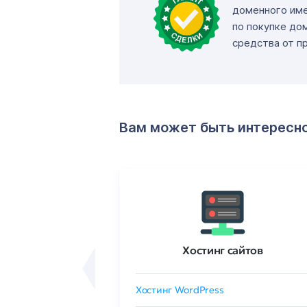
доменного име
по покупке до
средства от п
Вам может быть интересн
ртификаты
Хостинг сайтов
сертификат
Хостинг WordPress