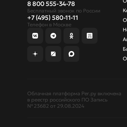
О
8 800 555-34-78
К
Бесплатный звонок по России
+7 (495) 580-11-11
О
Телефон в Москве
Н
А
Б
О
Облачная платформа Рег.ру включена
в реестр российского ПО Запись
№ 23682 от 29.08.2024