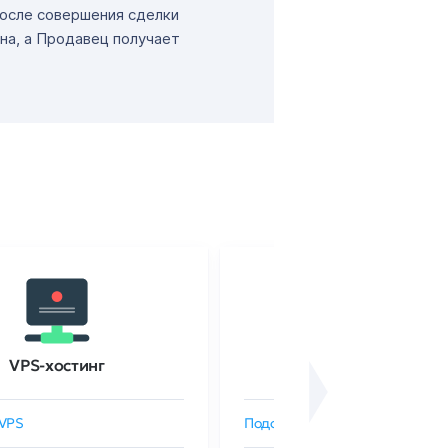
После совершения сделки
на, а Продавец получает
VPS-хостинг
SSL-сертификаты
VPS
Подобрать SSL-сертификат