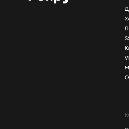
Д
Х
П
S
К
V
М
О
К