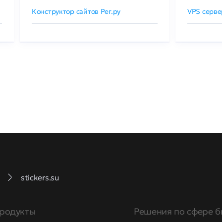
Конструктор сайтов Рег.ру
VPS серве
stickers.su
родукты
Решения по сфере б