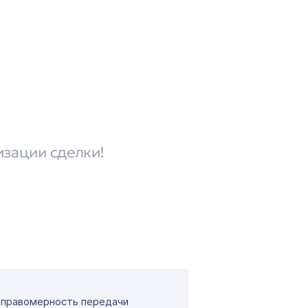
изации сделки!
т правомерность передачи