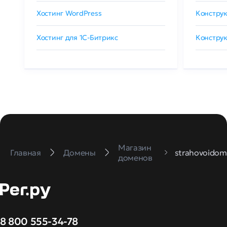
Хостинг WordPress
Конструк
Хостинг для 1C-Битрикс
Конструк
Магазин
Главная
Домены
strahovoidom
доменов
8 800 555-34-78