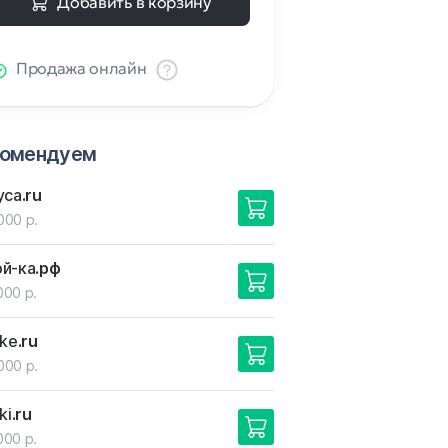
Добавить в корзину
Продажа онлайн
комендуем
yca
.ru
000 р.
ой-ка
.рф
000 р.
ike
.ru
000 р.
ki
.ru
000 р.