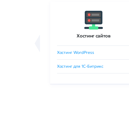
ртификаты
Хостинг сайтов
сертификат
Хостинг WordPress
 GlobalSign
Хостинг для 1C-Битрикс