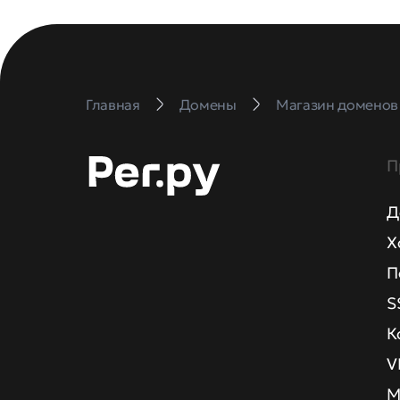
Главная
Домены
Магазин доменов
П
Д
Х
П
S
К
V
М