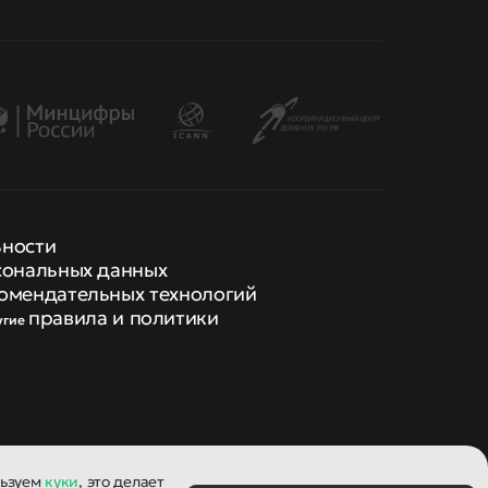
ьности
сональных данных
омендательных технологий
правила и политики
угие
льзуем
куки
, это делает