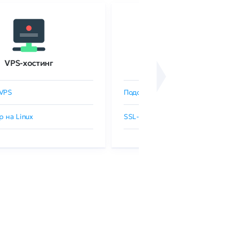
VPS-хостинг
SSL-сертификаты
VPS
Подобрать SSL-сертификат
р на Linux
SSL-сертификаты GlobalSign