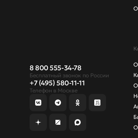
О
К
О
8 800 555-34-78
К
Бесплатный звонок по России
+7 (495) 580-11-11
О
Телефон в Москве
Н
А
Б
О