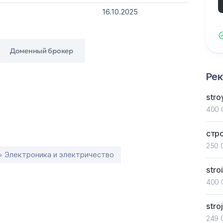
16.10.2025
Доменный брокер
Ре
stro
400 
стр
250 
» Электроника и электричество
stro
400 
stroj
249 