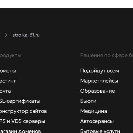
stroika-61.ru
родукты
Решения по сфере б
омены
Подойдут всем
остинг
Маркетплейсы
очта
Образование
SL-сертификаты
Бьюти
онструктор сайтов
Медицина
PS и VDS серверы
Автосервисы
агазин доменов
Бытовые услуги