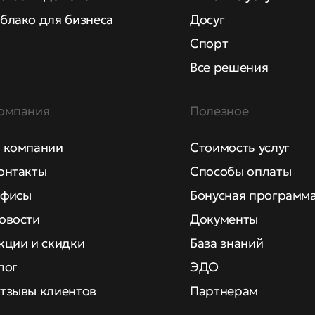
блако для бизнеса
Досуг
Спорт
Все решения
омпания
Полезное
 компании
Стоимость услуг
онтакты
Способы оплаты
фисы
Бонусная программ
овости
Документы
кции и скидки
База знаний
лог
ЭДО
тзывы клиентов
Партнерам