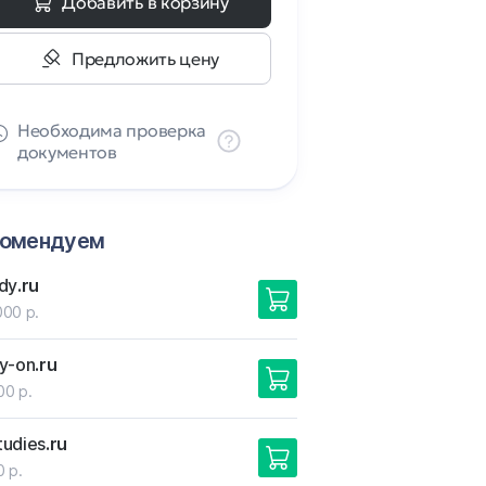
Добавить в корзину
Предложить цену
Необходима проверка
документов
комендуем
dy
.ru
000 р.
y-on
.ru
00 р.
udies
.ru
0 р.