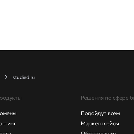
studied.ru
родукты
Решения по сфере б
омены
Подойдут всем
остинг
Маркетплейсы
очта
Образование