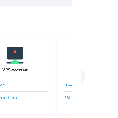
VPS-хостинг
SSL-сертификаты
VPS
Подобрать SSL-сертификат
р на Linux
SSL-сертификаты GlobalSign