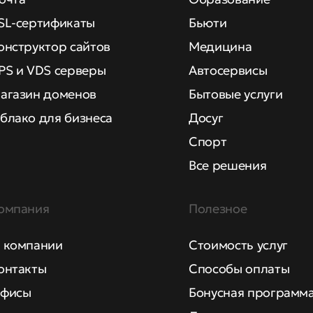
SL-сертификаты
Бьюти
онструктор сайтов
Медицина
PS и VDS серверы
Автосервисы
агазин доменов
Бытовые услуги
блако для бизнеса
Досуг
Спорт
Все решения
омпания
Полезное
 компании
Стоимость услуг
онтакты
Способы оплаты
фисы
Бонусная программ