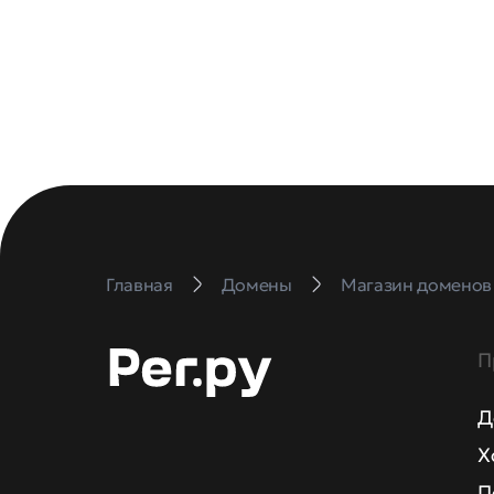
Главная
Домены
Магазин доменов
П
Д
Х
П