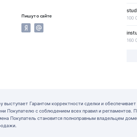
stud
Пишут о сайте
100 
inst
160 
ру выступает Гарантом корректности сделки и обеспечивае
ни Покупателю с соблюдением всех правил и регламентов. 
мена Покупатель становится полноправным владельцем доме
родажи.