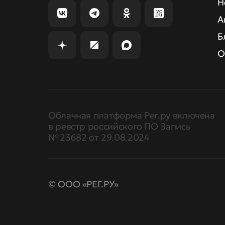
Н
А
Б
О
Облачная платформа Рег.ру включена
в реестр российского ПО Запись
№ 23682 от 29.08.2024
© ООО «РЕГ.РУ»