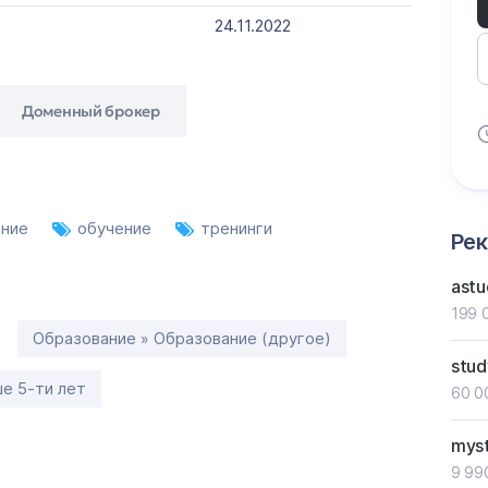
24.11.2022
Доменный брокер
ание
обучение
тренинги
Ре
astu
199 
Образование » Образование (другое)
stud
е 5-ти лет
60 0
myst
9 99