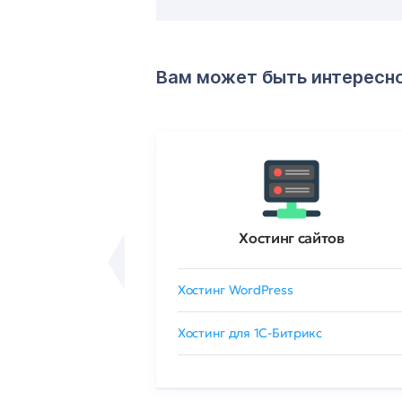
Вам может быть интересн
ртификаты
Хостинг сайтов
сертификат
Хостинг WordPress
 GlobalSign
Хостинг для 1C-Битрикс