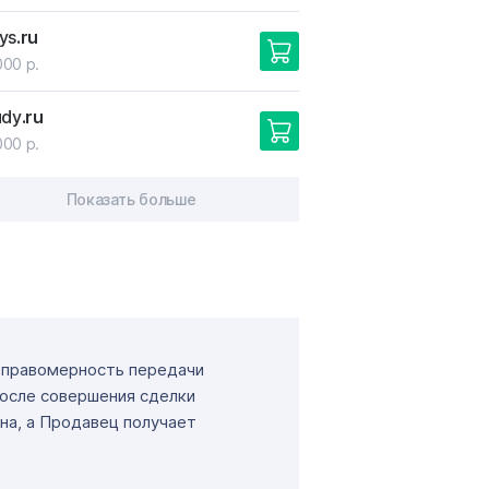
ys
.ru
000 р.
udy
.ru
000 р.
Показать больше
т правомерность передачи
После совершения сделки
на, а Продавец получает