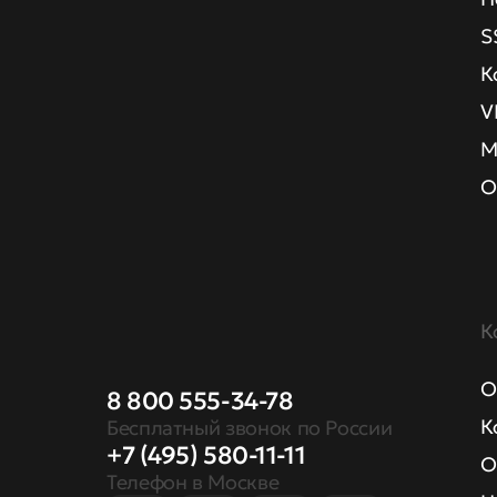
S
К
V
М
О
К
О
8 800 555-34-78
К
Бесплатный звонок по России
+7 (495) 580-11-11
О
Телефон в Москве