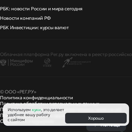
РБК: новости России и мира сегодня
Новости компаний РФ
РБК Инвестиции: курсы валют
Облачная платформа Рег.ру включена в реестр российско
© ООО «РЕГ.РУ»
Политика конфиденциальности
Политика обработки персональных данных
Правила применения рекомендательных технологий
Используем
куки
, это делает
удобнее вашу работу
Правила пользования
правила и политики
и другие
Хорошо
с сайтом
Сообщить о нарушении
Помощь